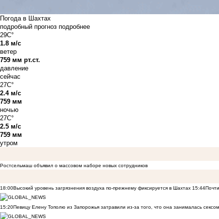
Погода в Шахтах
подробный прогноз
подробнее
29C°
1.8 м/с
ветер
759 мм рт.ст.
давление
сейчас
27C°
2.4 м/с
759 мм
ночью
27C°
2.5 м/с
759 мм
утром
Ростсельмаш объявил о массовом наборе новых сотрудников
18:00
Высокий уровень загрязнения воздуха по-прежнему фиксируется в Шахтах
15:44
Почти
15:20
Певицу Елену Тополю из Запорожья затравили из-за того, что она занималась сексом