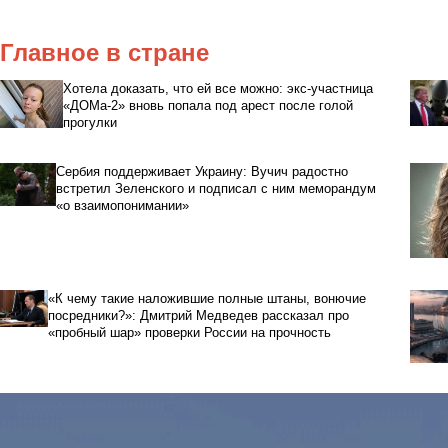
Главное в стране
Хотела доказать, что ей все можно: экс-участница
«ДОМа-2» вновь попала под арест после голой
прогулки
Сербия поддерживает Украину: Вучич радостно
встретил Зеленского и подписал с ним меморандум
«о взаимопонимании»
«К чему такие наложившие полные штаны, вонючие
посредники?»: Дмитрий Медведев рассказал про
«пробный шар» проверки России на прочность