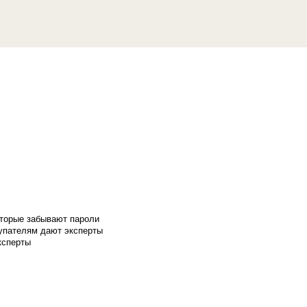
оторые забывают пароли
купателям дают эксперты
ксперты