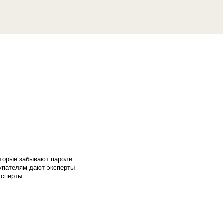
оторые забывают пароли
купателям дают эксперты
ксперты