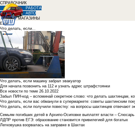
СПРАВОЧНИК
РАБОТА
АВТО
МАГАЗИНЫ
Еще
Что делать, если...
Что делать, если машину забрал эвакуатор
Для начала позвонить на 112 и узнать адрес штрафстоянки
Все новости по теме
26.10.2022
Забыл ПИН-код – вспоминай секретное слово: что делать шахтинцам, к
Что делать, если вас обманули в супермаркете: советы шахтинским по
Что делать, если получили повестку: на вопросы шахтинцев отвечают э
Семьям погибших детей в Архипо-Осиповке выплатят власти – Слюсарь
ЛДПР против ЕГЭ: образование становится привилегией для богатых
Легковушка взорвалась на заправке в Шахтах