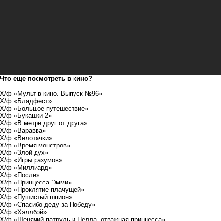
Что еще посмотреть в кино?
Х/ф «Мульт в кино. Выпуск №96»
Х/ф «Бладфест»
Х/ф «Большое путешествие»
Х/ф «Букашки 2»
Х/ф «В метре друг от друга»
Х/ф «Варавва»
Х/ф «Велотачки»
Х/ф «Время монстров»
Х/ф «Злой дух»
Х/ф «Игры разумов»
Х/ф «Миллиард»
Х/ф «После»
Х/ф «Принцесса Эмми»
Х/ф «Проклятие плачущей»
Х/ф «Пушистый шпион»
Х/ф «Спасибо деду за Победу»
Х/ф «Хэллбой»
Х/ф «Щенячий патруль и Нелла, отважная принцесса»