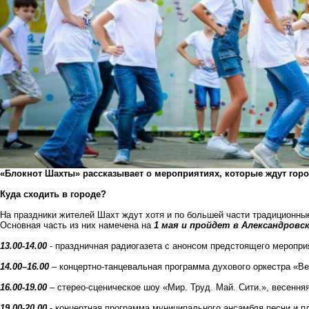
«Блокнот Шахты» рассказывает о мероприятиях, которые ждут горо
Куда сходить в городе?
На праздники жителей Шахт ждут хотя и по большей части традиционны
Основная часть из них намечена на
1 мая и пройдет в Александровск
13.00-14.00
- праздничная радиогазета с анонсом предстоящего мероприя
14.00–16.00
– концертно-танцевальная программа духового оркестра «Ве
16.00-19.00
– стерео-сценическое шоу «Мир. Труд. Май. Сити.», весення
19.00-20.00
- концертная программа муниципального ансамбля песни и п