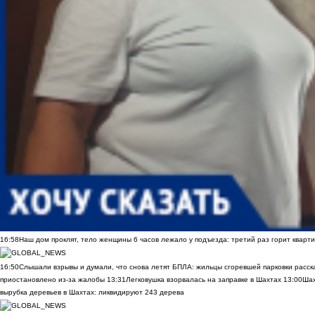
16:58
Наш дом проклят, тело женщины 6 часов лежало у подъезда: третий раз горит кварти
16:50
Слышали взрывы и думали, что снова летят БПЛА: жильцы сгоревшей парковки расск
приостановлено из-за жалобы
13:31
Легковушка взорвалась на заправке в Шахтах
13:00
Шах
вырубка деревьев в Шахтах: ликвидируют 243 дерева