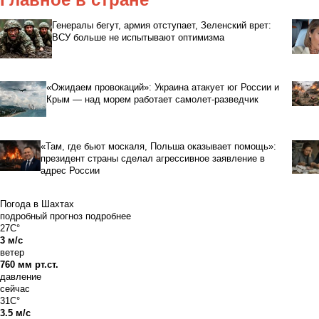
Генералы бегут, армия отступает, Зеленский врет:
ВСУ больше не испытывают оптимизма
«Ожидаем провокаций»: Украина атакует юг России и
Крым — над морем работает самолет-разведчик
«Там, где бьют москаля, Польша оказывает помощь»:
президент страны сделал агрессивное заявление в
адрес России
Погода в Шахтах
подробный прогноз
подробнее
27C°
3 м/с
ветер
760 мм рт.ст.
давление
сейчас
31C°
3.5 м/с