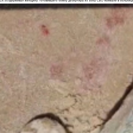
14:50
Удерживал женщину: готовившего бомбу дезертира из зоны СВО поймали в больниц