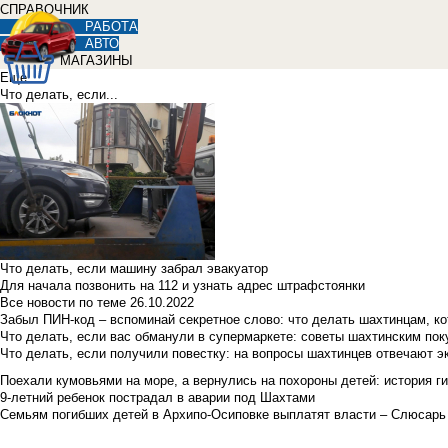
СПРАВОЧНИК
РАБОТА
АВТО
МАГАЗИНЫ
Еще
Что делать, если...
Что делать, если машину забрал эвакуатор
Для начала позвонить на 112 и узнать адрес штрафстоянки
Все новости по теме
26.10.2022
Забыл ПИН-код – вспоминай секретное слово: что делать шахтинцам, к
Что делать, если вас обманули в супермаркете: советы шахтинским по
Что делать, если получили повестку: на вопросы шахтинцев отвечают э
Поехали кумовьями на море, а вернулись на похороны детей: история ги
9-летний ребенок пострадал в аварии под Шахтами
Семьям погибших детей в Архипо-Осиповке выплатят власти – Слюсарь