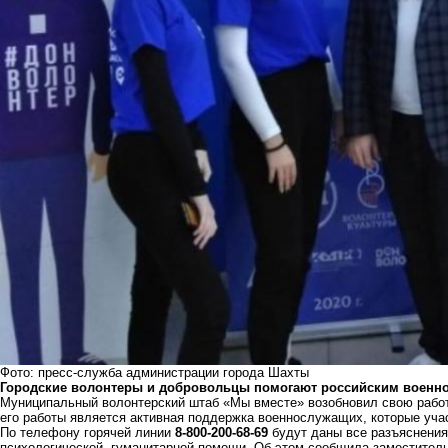
Фото: пресс-служба администрации города Шахты
Городские волонтеры и добровольцы помогают российским военн
Муниципальный волонтерский штаб «Мы вместе» возобновил свою работ
его работы является активная поддержка военнослужащих, которые уча
По телефону горячей линии
8-
800-
200-
68-
69
будут даны все разъяснения
психологической, гуманитарной помощи. Об этом сообщила заместитель