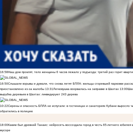
16:58
Наш дом проклят, тело женщины 6 часов лежало у подъезда: третий раз горит кварти
16:50
Слышали взрывы и думали, что снова летят БПЛА: жильцы сгоревшей парковки расск
приостановлено из-за жалобы
13:31
Легковушка взорвалась на заправке в Шахтах
13:00
Шах
вырубка деревьев в Шахтах: ликвидируют 243 дерева
10:22
Сирены и опасность БПЛА не испугали: в гостиницах и санаториях Кубани выросло 
обратились в полицию
18:00
Каким был древний Танаис: нейросеть воссоздала город в честь 65-летнего юбилея 
мусоре