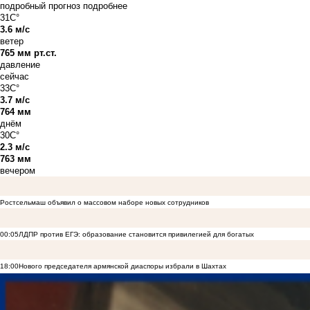
подробный прогноз
подробнее
31C°
3.6 м/с
ветер
765 мм рт.ст.
давление
сейчас
33C°
3.7 м/с
764 мм
днём
30C°
2.3 м/с
763 мм
вечером
Ростсельмаш объявил о массовом наборе новых сотрудников
00:05
ЛДПР против ЕГЭ: образование становится привилегией для богатых
18:00
Нового председателя армянской диаспоры избрали в Шахтах