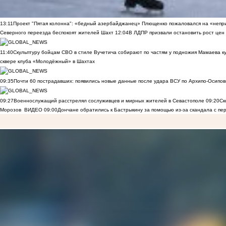
13:11
Проект "Пятая колонна": «бедный азербайджанец» Плющенко пожаловался на «непри
Северного переезда беспокоят жителей Шахт
12:04
В ЛДПР призвали остановить рост цен
11:40
Скульптуру бойцам СВО в стиле Вучетича собирают по частям у подножия Мамаева к
сквере клуба «Молодёжный» в Шахтах
09:35
Почти 60 пострадавших: появились новые данные после удара ВСУ по Архипо-Осипов
09:27
Военнослужащий расстрелял сослуживцев и мирных жителей в Севастополе
09:20
Ск
Морозов
ВИДЕО
09:00
Дончане обратились к Бастрыкину за помощью из-за скандала с пе