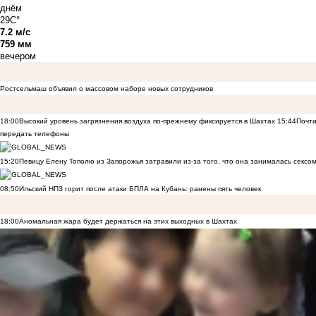
днём
29C°
7.2 м/с
759 мм
вечером
Ростсельмаш объявил о массовом наборе новых сотрудников
18:00
Высокий уровень загрязнения воздуха по-прежнему фиксируется в Шахтах
15:44
Почти
передать телефоны
15:20
Певицу Елену Тополю из Запорожья затравили из-за того, что она занималась сексом
08:50
Ильский НПЗ горит после атаки БПЛА на Кубань: ранены пять человек
18:00
Аномальная жара будет держаться на этих выходных в Шахтах