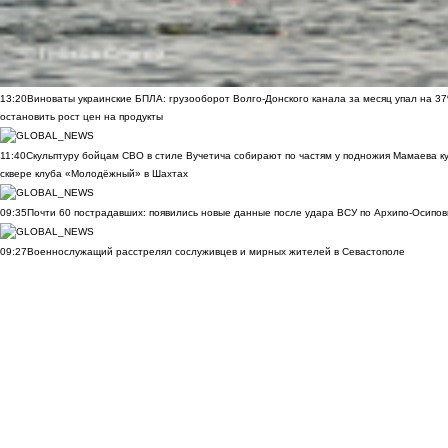
13:20
Виноваты украинские БПЛА: грузооборот Волго-Донского канала за месяц упал на 3
остановить рост цен на продукты
11:40
Скульптуру бойцам СВО в стиле Вучетича собирают по частям у подножия Мамаева к
сквере клуба «Молодёжный» в Шахтах
09:35
Почти 60 пострадавших: появились новые данные после удара ВСУ по Архипо-Осипов
09:27
Военнослужащий расстрелял сослуживцев и мирных жителей в Севастополе