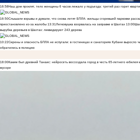
16:58
Наш дом проклят, тело женщины 6 часов лежало у подъезда: третий раз горит кварти
16:50
Слышали взрывы и думали, что снова летят БПЛА: жильцы сгоревшей парковки расск
приостановлено из-за жалобы
13:31
Легковушка взорвалась на заправке в Шахтах
13:00
Шах
вырубка деревьев в Шахтах: ликвидируют 243 дерева
10:22
Сирены и опасность БПЛА не испугали: в гостиницах и санаториях Кубани выросло 
обратились в полицию
18:00
Каким был древний Танаис: нейросеть воссоздала город в честь 65-летнего юбилея 
мусоре