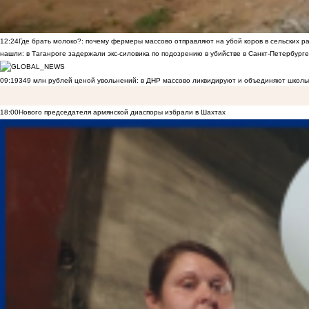
12:24
Где брать молоко?: почему фермеры массово отправляют на убой коров в сельских р
нашли: в Таганроге задержали экс-силовика по подозрению в убийстве в Санкт-Петербурге
09:19
349 млн рублей ценой увольнений: в ДНР массово ликвидируют и объединяют школы
18:00
Нового председателя армянской диаспоры избрали в Шахтах