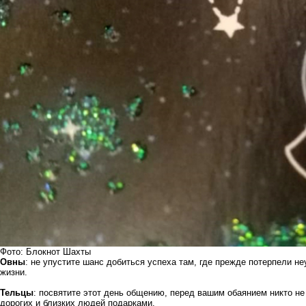
Фото: Блокнот Шахты
Овны
: не упустите шанс добиться успеха там, где прежде потерпели неу
жизни.
Тельцы
: посвятите этот день общению, перед вашим обаянием никто н
дорогих и близких людей подарками.