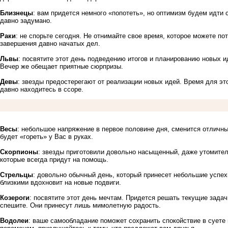
Близнецы
: вам придется немного «попотеть», но оптимизм будем идти с
давно задумано.
Раки
: не спорьте сегодня. Не отнимайте свое время, которое можете по
завершения давно начатых дел.
Львы
: посвятите этот день подведению итогов и планированию новых и
Вечер же обещает приятные сюрпризы.
Девы
: звезды предостерегают от реализации новых идей. Время для это
давно находитесь в ссоре.
Весы
: небольшое напряжение в первое половине дня, сменится отличны
будет «гореть» у Вас в руках.
Скорпионы
: звезды приготовили довольно насыщенный, даже утомител
которые всегда придут на помощь.
Стрельцы
: довольно обычный день, который принесет небольшие успех
близкими вдохновит на новые подвиги.
Козероги
: посвятите этот день мечтам. Придется решать текущие задач
спешите. Они принесут лишь мимолетную радость.
Водолеи
: ваше самообладание поможет сохранить спокойствие в суете 