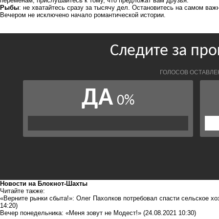
переменам, прислушайтесь к тому, что предложат вам друзья.
Рыбы
: не хватайтесь сразу за тысячу дел. Остановитесь на самом важ
Вечером не исключено начало романтической истории.
Новости на Блoкнoт-Шахты
Читайте также:
«Верните рынки сбыта!»: Олег Пахолков потребовал спасти сельское хо
14:20)
Вечер понедельника: «Меня зовут не Модест!»
(24.08.2021 10:30)