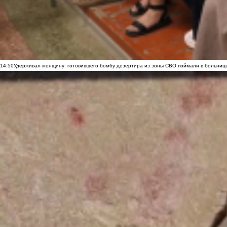
14:50
Удерживал женщину: готовившего бомбу дезертира из зоны СВО поймали в больниц