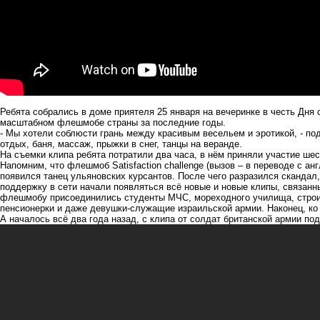
Ребята собрались в доме приятеля 25 января на вечеринке в честь Дня 
масштабном флешмобе страны за последние годы.
- Мы хотели соблюсти грань между красивым весельем и эротикой, - по
отдых, баня, массаж, прыжки в снег, танцы на веранде.
На съемки клипа ребята потратили два часа, в нём приняли участие ше
Напомним, что флешмоб Satisfaction challenge (вызов – в переводе с ан
появился танец ульяновских курсантов. После чего разразился скандал,
поддержку в сети начали появляться всё новые и новые клипы, связан
флешмобу присоединились студенты МЧС, мореходного училища, строите
пенсионерки и даже девушки-служащие израильской армии. Наконец, к
А началось всё два года назад, с клипа от солдат британской армии по