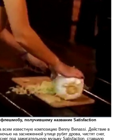
флешмобу, получившему название Satisfaction
 всем известную композицию Benny Benassi. Действие в
очью на заснеженной улице рубят дрова, чистят снег,
 снег под зажигательную музыку Satisfaction, ставшую