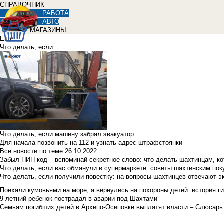
СПРАВОЧНИК
РАБОТА
АВТО
МАГАЗИНЫ
Еще
Что делать, если...
Что делать, если машину забрал эвакуатор
Для начала позвонить на 112 и узнать адрес штрафстоянки
Все новости по теме
26.10.2022
Забыл ПИН-код – вспоминай секретное слово: что делать шахтинцам, к
Что делать, если вас обманули в супермаркете: советы шахтинским по
Что делать, если получили повестку: на вопросы шахтинцев отвечают э
Поехали кумовьями на море, а вернулись на похороны детей: история ги
9-летний ребенок пострадал в аварии под Шахтами
Семьям погибших детей в Архипо-Осиповке выплатят власти – Слюсарь