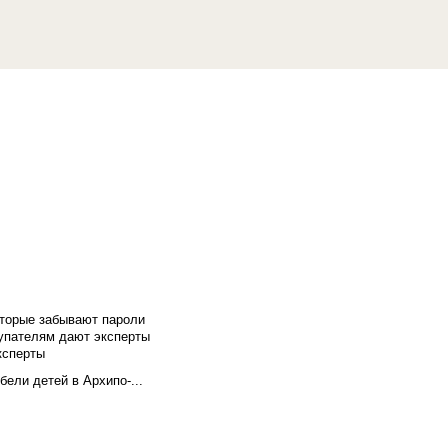
оторые забывают пароли
купателям дают эксперты
ксперты
бели детей в Архипо-...