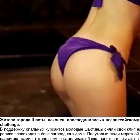
Жители города Шахты, наконец, присоединились к всероссийскому 
challenge.
В поддержку опальных курсантов молодые шахтинцы сняли свой клип на
ролике происходит в бане загородного дома. Полуголые люди морозной н
разжигают камин, готовят еду, растапливают баню, парятся и прыгают в