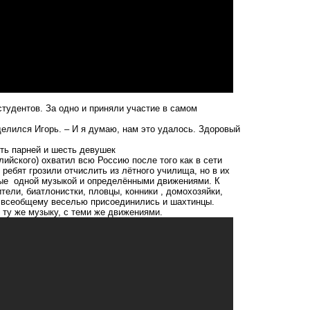
студентов. За одно и приняли участие в самом
делился Игорь. – И я думаю, нам это удалось. Здоровый
сть парней и шесть девушек
глийского) охватил всю Россию после того как в сети
 ребят грозили отчислить из лётного училища, но в их
ные одной музыкой и определёнными движениями. К
ли, биатлонистки, пловцы, конники , домохозяйки,
о всеобщему веселью присоединились и шахтинцы.
д ту же музыку, с теми же движениями.