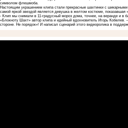
символом флешмоба.
Настоящим украшением клипа стали прекрасные шахтинки с шикарными п
самой яркой звездой является девушка в желтом костюме, показавшая «
- Клип мы снимали в 11-градусный мороз дома, точнее, на веранде и в б
«Блокноту Шахт» автор клипа и идейный вдохновитель Игорь Кобелев. –
стороне. Не порядок»! И написал сценарий этого видеоролика в поддерж