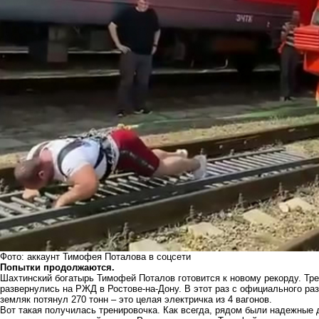
Фото: аккаунт Тимофея Поталова в соцсети
Попытки продолжаются.
Шахтинский богатырь Тимофей Поталов готовится к новому рекорду. Тре
развернулись на РЖД в Ростове-на-Дону. В этот раз с официального ра
земляк потянул 270 тонн – это целая электричка из 4 вагонов.
Вот такая получилась тренировочка. Как всегда, рядом были надежные 