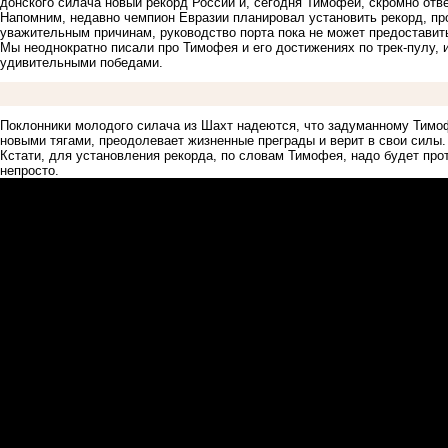
донского силача новый рекорд России и, сегодня Тимофей, скромно отве
Напомним,
недавно
чемпион Евразии планировал установить рекорд, про
уважительным причинам, руководство порта пока не может предоставит
Мы неоднократно
писали
про Тимофея и его достижениях по трек-пулу, 
удивительными победами.
Поклонники молодого силача из Шахт надеются, что задуманному Тимоф
новыми тягами, преодолевает жизненные преграды и верит в свои силы.
Кстати, для установления рекорда, по словам Тимофея, надо будет прот
непросто.