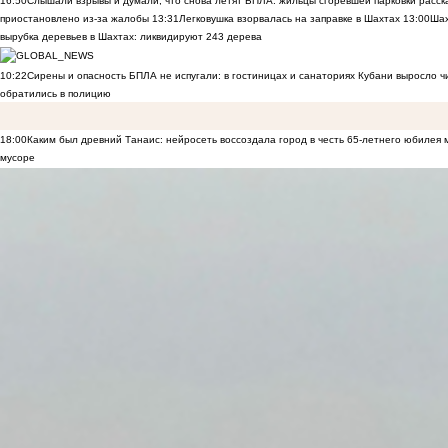
16:50
Слышали взрывы и думали, что снова летят БПЛА: жильцы сгоревшей парковки расск
приостановлено из-за жалобы
13:31
Легковушка взорвалась на заправке в Шахтах
13:00
Шах
вырубка деревьев в Шахтах: ликвидируют 243 дерева
10:22
Сирены и опасность БПЛА не испугали: в гостиницах и санаториях Кубани выросло 
обратились в полицию
18:00
Каким был древний Танаис: нейросеть воссоздала город в честь 65-летнего юбилея 
мусоре