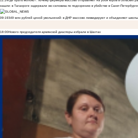
12:24
Где брать молоко?: почему фермеры массово отправляют на убой коров в сельских р
нашли: в Таганроге задержали экс-силовика по подозрению в убийстве в Санкт-Петербурге
09:19
349 млн рублей ценой увольнений: в ДНР массово ликвидируют и объединяют школы
18:00
Нового председателя армянской диаспоры избрали в Шахтах