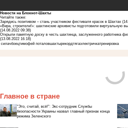
Новости на Блoкнoт-Шахты
Читайте также:
Зарядись позитивом – стань участником фестиваля красок в Шахтах
(14
«Вира, строители!»: шахтинские архивисты подготовили виртуальную в
(14.08.2022 09:38)
Открыли памятную доску в честь шахтинца, заслуженного работника фи
(13.08.2022 16:18)
силач
боец
тимофей поталов
шахты
рекорд
тяга
электричка
тренировка
Главное в стране
"Это, считай, всё!": Экс-сотрудник Службы
безопасности Украины назвал главный признак конца
режима Зеленского