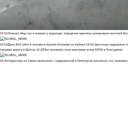
15:51
Показал яйца псу и покакал у подъезда: поведение мужчины шокировало жителей Во
15:02
Дрон ВСУ убил 6 человек в Архипо-Осиповке на Кубани
15:00
Шахтинца задержали за
танцами дорогу в Шахтах
11:28
Три человека стали жертвами атаки БПЛА в Геленджике
10:34
«Кураторы из Сирии приказали»: задержанный в Пятигорске рассказал, кто направил 