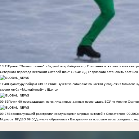
13:11
Проект "Пятая колонна": «бедный азербайджанец» Плющенко пожаловался на «непри
Северного переезда беспокоят жителей Шахт
12:04
В ЛДПР призвали остановить рост цен
11:40
Скульптуру бойцам СВО в стиле Вучетича собирают по частям у подножия Мамаева к
сквере клуба «Молодёжный» в Шахтах
09:35
Почти 60 пострадавших: появились новые данные после удара ВСУ по Архипо-Осипов
09:27
Военнослужащий расстрелял сослуживцев и мирных жителей в Севастополе
09:20
Ск
Морозов
ВИДЕО
09:00
Дончане обратились к Бастрыкину за помощью из-за скандала с пе