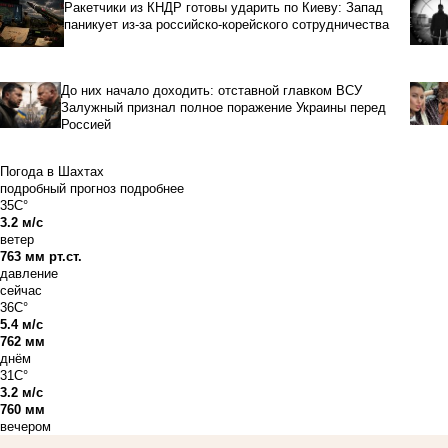
Ракетчики из КНДР готовы ударить по Киеву: Запад
паникует из-за российско-корейского сотрудничества
До них начало доходить: отставной главком ВСУ
Залужный признал полное поражение Украины перед
Россией
Погода в Шахтах
подробный прогноз
подробнее
35C°
3.2 м/с
ветер
763 мм рт.ст.
давление
сейчас
36C°
5.4 м/с
762 мм
днём
31C°
3.2 м/с
760 мм
вечером