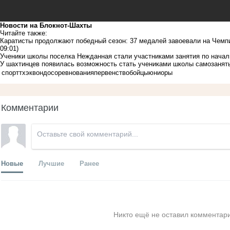
Новости на Блoкнoт-Шахты
Читайте также:
Каратисты продолжают победный сезон: 37 медалей завоевали на Чемпи
09:01)
Ученики школы поселка Нежданная стали участниками занятия по начал
У шахтинцев появилась возможность стать учениками школы самозанят
спорт
тхэквондо
соревнования
первенство
бойцы
юниоры
Комментарии
Новые
Лучшие
Ранее
Никто ещё не оставил комментари