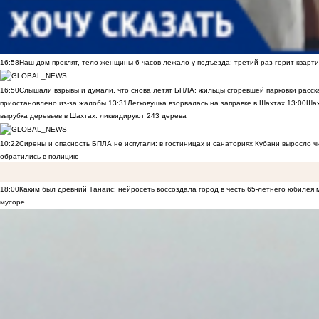
16:58
Наш дом проклят, тело женщины 6 часов лежало у подъезда: третий раз горит кварти
16:50
Слышали взрывы и думали, что снова летят БПЛА: жильцы сгоревшей парковки расск
приостановлено из-за жалобы
13:31
Легковушка взорвалась на заправке в Шахтах
13:00
Шах
вырубка деревьев в Шахтах: ликвидируют 243 дерева
10:22
Сирены и опасность БПЛА не испугали: в гостиницах и санаториях Кубани выросло 
обратились в полицию
18:00
Каким был древний Танаис: нейросеть воссоздала город в честь 65-летнего юбилея 
мусоре