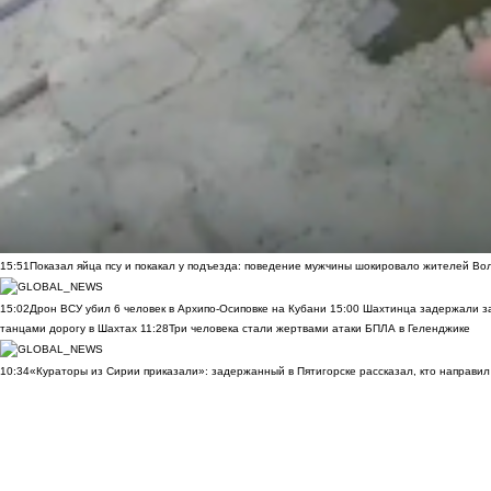
15:51
Показал яйца псу и покакал у подъезда: поведение мужчины шокировало жителей Во
15:02
Дрон ВСУ убил 6 человек в Архипо-Осиповке на Кубани
15:00
Шахтинца задержали за
танцами дорогу в Шахтах
11:28
Три человека стали жертвами атаки БПЛА в Геленджике
10:34
«Кураторы из Сирии приказали»: задержанный в Пятигорске рассказал, кто направил 