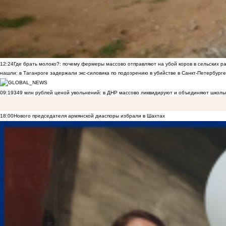
12:24
Где брать молоко?: почему фермеры массово отправляют на убой коров в сельских р
нашли: в Таганроге задержали экс-силовика по подозрению в убийстве в Санкт-Петербурге
09:19
349 млн рублей ценой увольнений: в ДНР массово ликвидируют и объединяют школы
18:00
Нового председателя армянской диаспоры избрали в Шахтах