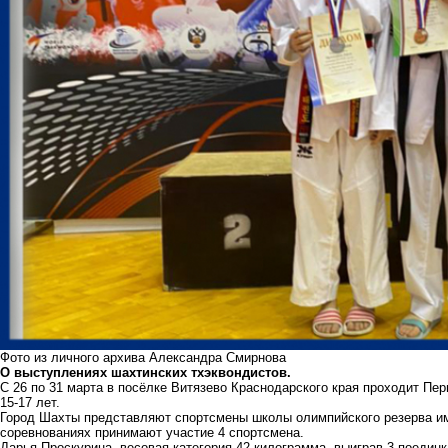
Фото из личного архива Александра Смирнова
О выступлениях шахтинских тхэквондистов.
С 26 по 31 марта в посёлке Витязево Краснодарского края проходит Пе
15-17 лет.
Город Шахты представляют спортсмены школы олимпийского резерва им
соревнованиях принимают участие 4 спортсмена.
Дарья Проскурина, весовая категория 42 килограмма, выиграв 3 поедин