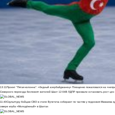
13:11
Проект "Пятая колонна": «бедный азербайджанец» Плющенко пожаловался на «непри
Северного переезда беспокоят жителей Шахт
12:04
В ЛДПР призвали остановить рост цен
11:40
Скульптуру бойцам СВО в стиле Вучетича собирают по частям у подножия Мамаева к
сквере клуба «Молодёжный» в Шахтах