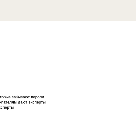
оторые забывают пароли
купателям дают эксперты
ксперты