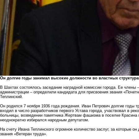
Он долгие годы занимал высокие должности во властных структура
В Шахтах состоялось заседание наградной комиссии города. Ее члены –
администрации – определили кандидата для присвоения звания «Почет
Теплинский.
Он родился 7 ноября 1936 года рождения. Иван Петрович долгие годы 
входил в число разработчиков первого Устава города, участвовал в рек
больницы, возведении памятника Жертвам фашизма в поселке Красина и
неоднократно избирался народным депутатом.
На счету Ивана Теплинского огромное количество заслуг, за которые о
звания «Ветеран труда».