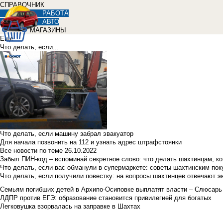
СПРАВОЧНИК
РАБОТА
АВТО
МАГАЗИНЫ
Еще
Что делать, если...
Что делать, если машину забрал эвакуатор
Для начала позвонить на 112 и узнать адрес штрафстоянки
Все новости по теме
26.10.2022
Забыл ПИН-код – вспоминай секретное слово: что делать шахтинцам, к
Что делать, если вас обманули в супермаркете: советы шахтинским по
Что делать, если получили повестку: на вопросы шахтинцев отвечают э
Семьям погибших детей в Архипо-Осиповке выплатят власти – Слюсарь
ЛДПР против ЕГЭ: образование становится привилегией для богатых
Легковушка взорвалась на заправке в Шахтах