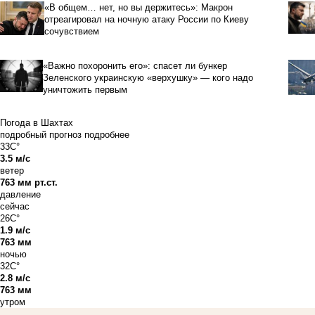
«В общем… нет, но вы держитесь»: Макрон
отреагировал на ночную атаку России по Киеву
сочувствием
«Важно похоронить его»: спасет ли бункер
Зеленского украинскую «верхушку» — кого надо
уничтожить первым
Погода в Шахтах
подробный прогноз
подробнее
33C°
3.5 м/с
ветер
763 мм рт.ст.
давление
сейчас
26C°
1.9 м/с
763 мм
ночью
32C°
2.8 м/с
763 мм
утром