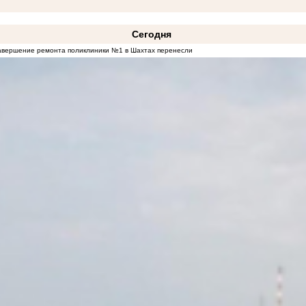
Сегодня
авершение ремонта поликлиники №1 в Шахтах перенесли