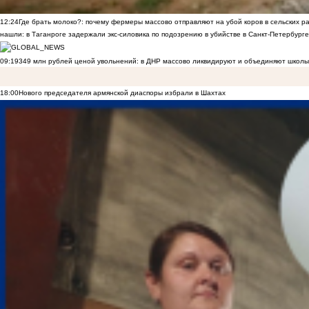
12:24
Где брать молоко?: почему фермеры массово отправляют на убой коров в сельских р
нашли: в Таганроге задержали экс-силовика по подозрению в убийстве в Санкт-Петербурге
09:19
349 млн рублей ценой увольнений: в ДНР массово ликвидируют и объединяют школы
18:00
Нового председателя армянской диаспоры избрали в Шахтах