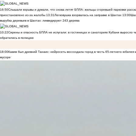
16:50
Слышали взрывы и думали, что снова летят БПЛА: жильцы сгоревшей парковки расск
приостановлено из-за жалобы
13:31
Легковушка взорвалась на заправке в Шахтах
13:00
Шах
вырубка деревьев в Шахтах: ликвидируют 243 дерева
10:22
Сирены и опасность БПЛА не испугали: в гостиницах и санаториях Кубани выросло 
обратились в полицию
18:00
Каким был древний Танаис: нейросеть воссоздала город в честь 65-летнего юбилея 
мусоре