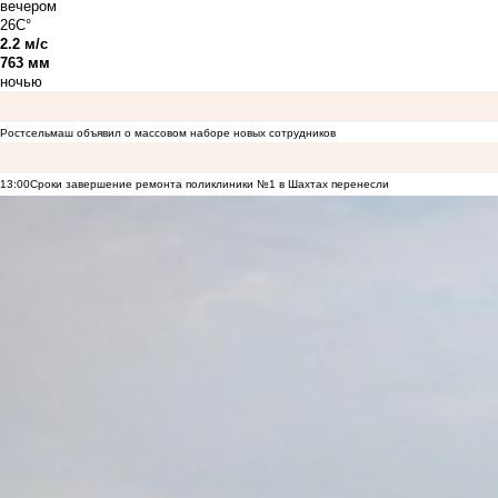
вечером
26C°
2.2 м/с
763 мм
ночью
Ростсельмаш объявил о массовом наборе новых сотрудников
13:00
Сроки завершение ремонта поликлиники №1 в Шахтах перенесли