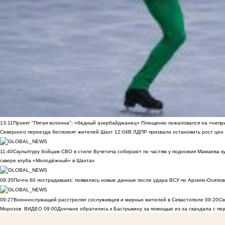
13:11
Проект "Пятая колонна": «бедный азербайджанец» Плющенко пожаловался на «непри
Северного переезда беспокоят жителей Шахт
12:04
В ЛДПР призвали остановить рост цен
11:40
Скульптуру бойцам СВО в стиле Вучетича собирают по частям у подножия Мамаева к
сквере клуба «Молодёжный» в Шахтах
09:35
Почти 60 пострадавших: появились новые данные после удара ВСУ по Архипо-Осипов
09:27
Военнослужащий расстрелял сослуживцев и мирных жителей в Севастополе
09:20
Ск
Морозов
ВИДЕО
09:00
Дончане обратились к Бастрыкину за помощью из-за скандала с пе