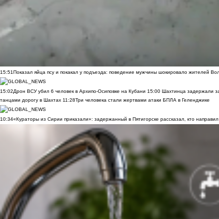
15:51
Показал яйца псу и покакал у подъезда: поведение мужчины шокировало жителей Во
15:02
Дрон ВСУ убил 6 человек в Архипо-Осиповке на Кубани
15:00
Шахтинца задержали за
танцами дорогу в Шахтах
11:28
Три человека стали жертвами атаки БПЛА в Геленджике
10:34
«Кураторы из Сирии приказали»: задержанный в Пятигорске рассказал, кто направил 