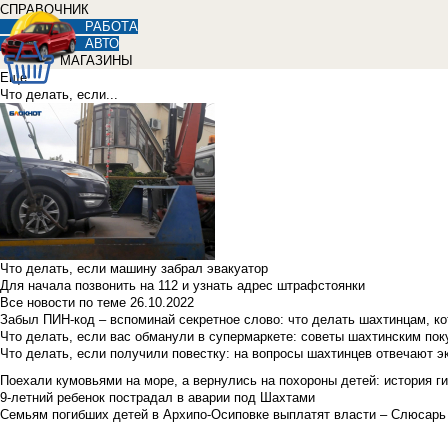
СПРАВОЧНИК
РАБОТА
АВТО
МАГАЗИНЫ
Еще
Что делать, если...
Что делать, если машину забрал эвакуатор
Для начала позвонить на 112 и узнать адрес штрафстоянки
Все новости по теме
26.10.2022
Забыл ПИН-код – вспоминай секретное слово: что делать шахтинцам, к
Что делать, если вас обманули в супермаркете: советы шахтинским по
Что делать, если получили повестку: на вопросы шахтинцев отвечают э
Поехали кумовьями на море, а вернулись на похороны детей: история ги
9-летний ребенок пострадал в аварии под Шахтами
Семьям погибших детей в Архипо-Осиповке выплатят власти – Слюсарь