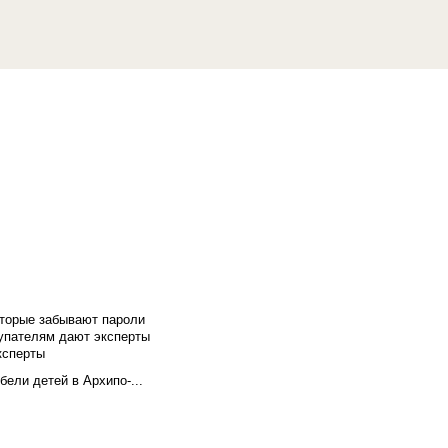
оторые забывают пароли
купателям дают эксперты
ксперты
бели детей в Архипо-...