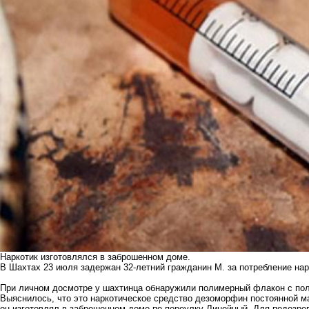
Наркотик изготовлялся в заброшенном доме.
В Шахтах 23 июля задержан 32-летний гражданин М. за потребление нар
При личном досмотре у шахтинца обнаружили полимерный флакон с пол
Выяснилось, что это наркотическое средство дезоморфин постоянной ма
он изготовлял в заброшенном доме по переулку Линейный. Для подозре