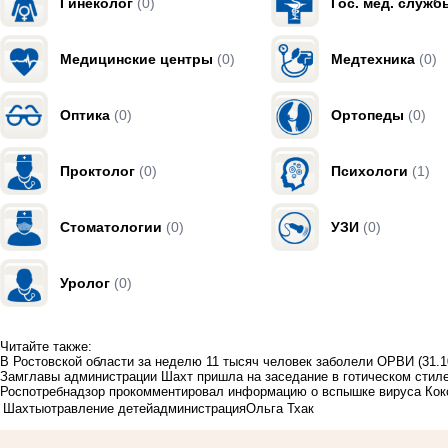
Гинеколог
(0)
Гос. мед. служб
Медицинские центры
(0)
Медтехника
(0)
Оптика
(0)
Ортопеды
(0)
Проктолог
(0)
Психологи
(1)
Стоматологии
(0)
УЗИ
(0)
Уролог
(0)
Читайте также:
В Ростовской области за неделю 11 тысяч человек заболели ОРВИ
(31.1
Замглавы администрации Шахт пришла на заседание в готическом стиле
Роспотребнадзор прокомментировал информацию о вспышке вируса Кок
Шахты
отравление детей
администрация
Ольга Тхак