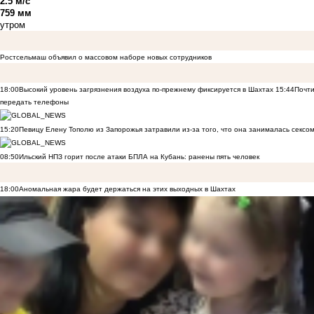
2.5 м/с
759 мм
утром
Ростсельмаш объявил о массовом наборе новых сотрудников
18:00
Высокий уровень загрязнения воздуха по-прежнему фиксируется в Шахтах
15:44
Почти
передать телефоны
15:20
Певицу Елену Тополю из Запорожья затравили из-за того, что она занималась сексом
08:50
Ильский НПЗ горит после атаки БПЛА на Кубань: ранены пять человек
18:00
Аномальная жара будет держаться на этих выходных в Шахтах