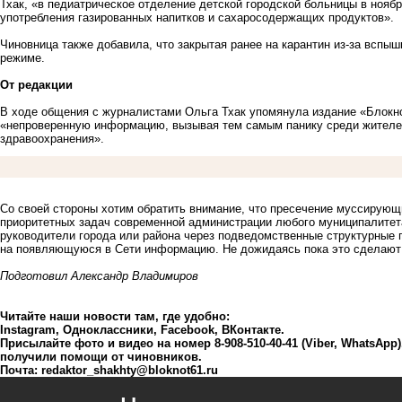
Тхак, «в педиатрическое отделение детской городской больницы в нояб
употребления газированных напитков и сахаросодержащих продуктов».
Чиновница также добавила, что
закрытая ранее на карантин
из-за вспыш
режиме.
От редакции
В ходе общения с журналистами Ольга Тхак упомянула издание «Блокн
«непроверенную информацию, вызывая тем самым панику среди жителей 
здравоохранения».
Со своей стороны хотим обратить внимание, что пресечение муссирующи
приоритетных задач современной администрации любого муниципалитета
руководители города или района через подведомственные структурные 
на появляющуюся в Сети информацию. Не дожидаясь пока это сделаю
Подготовил Александр Владимиров
Читайте наши новости там, где удобно:
Instagram
,
Одноклассники
,
Facebook
,
ВКонтакте
.
Присылайте фото и видео на номер 8-908-510-40-41 (Viber, WhatsApp
получили помощи от чиновников.
Почта:
redaktor_shakhty@bloknot61.ru