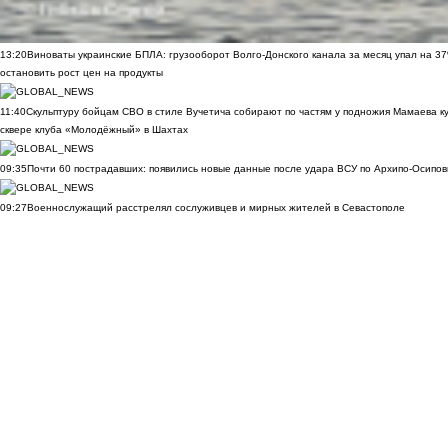
13:20
Виноваты украинские БПЛА: грузооборот Волго-Донского канала за месяц упал на 3
остановить рост цен на продукты
11:40
Скульптуру бойцам СВО в стиле Вучетича собирают по частям у подножия Мамаева к
сквере клуба «Молодёжный» в Шахтах
09:35
Почти 60 пострадавших: появились новые данные после удара ВСУ по Архипо-Осипов
09:27
Военнослужащий расстрелял сослуживцев и мирных жителей в Севастополе