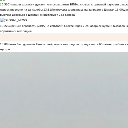
16:50
Слышали взрывы и думали, что снова летят БПЛА: жильцы сгоревшей парковки расск
приостановлено из-за жалобы
13:31
Легковушка взорвалась на заправке в Шахтах
13:00
Шах
вырубка деревьев в Шахтах: ликвидируют 243 дерева
10:22
Сирены и опасность БПЛА не испугали: в гостиницах и санаториях Кубани выросло 
обратились в полицию
18:00
Каким был древний Танаис: нейросеть воссоздала город в честь 65-летнего юбилея 
мусоре