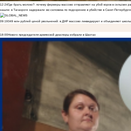
12:24
Где брать молоко?: почему фермеры массово отправляют на убой коров в сельских р
нашли: в Таганроге задержали экс-силовика по подозрению в убийстве в Санкт-Петербурге
09:19
349 млн рублей ценой увольнений: в ДНР массово ликвидируют и объединяют школы
18:00
Нового председателя армянской диаспоры избрали в Шахтах