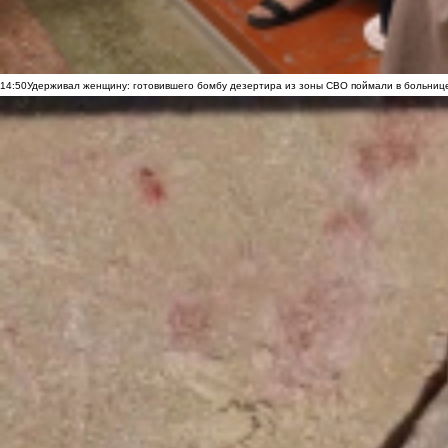
14:50
Удерживал женщину: готовившего бомбу дезертира из зоны СВО поймали в больниц