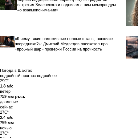
встретил Зеленского и подписал с ним меморандум
«о взаимопонимании»
«К чему такие наложившие полные штаны, вонючие
посредники?»: Дмитрий Медведев рассказал про
«пробный шар» проверки России на прочность
Погода в Шахтах
подробный прогноз
подробнее
29C°
1.8 м/с
ветер
759 мм рт.ст.
давление
сейчас
27C°
2.4 м/с
759 мм
ночью
27C°