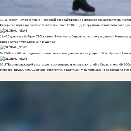
13:11
Проект "Пятая колонна": «бедный азербайджанец» Плющенко пожаловался на «непри
Северного переезда беспокоят жителей Шахт
12:04
В ЛДПР призвали остановить рост цен
11:40
Скульптуру бойцам СВО в стиле Вучетича собирают по частям у подножия Мамаева к
сквере клуба «Молодёжный» в Шахтах
09:35
Почти 60 пострадавших: появились новые данные после удара ВСУ по Архипо-Осипов
09:27
Военнослужащий расстрелял сослуживцев и мирных жителей в Севастополе
09:20
Ск
Морозов
ВИДЕО
09:00
Дончане обратились к Бастрыкину за помощью из-за скандала с пе