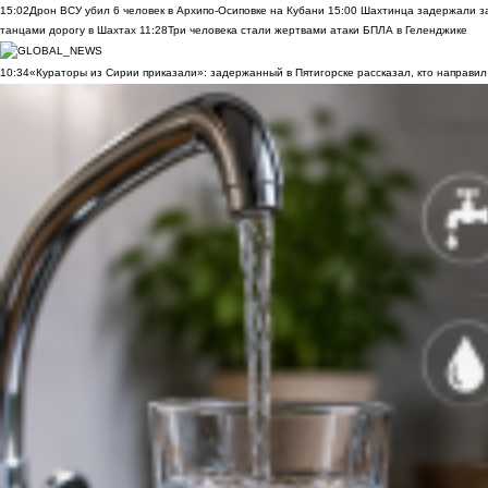
15:02
Дрон ВСУ убил 6 человек в Архипо-Осиповке на Кубани
15:00
Шахтинца задержали за
танцами дорогу в Шахтах
11:28
Три человека стали жертвами атаки БПЛА в Геленджике
10:34
«Кураторы из Сирии приказали»: задержанный в Пятигорске рассказал, кто направил 