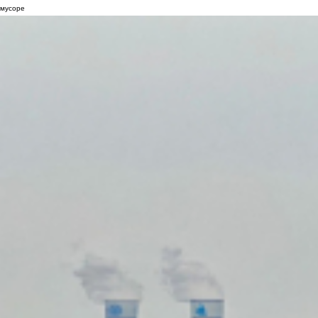
мусоре