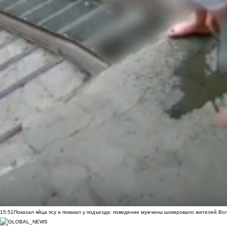
15:51
Показал яйца псу и покакал у подъезда: поведение мужчины шокировало жителей Во