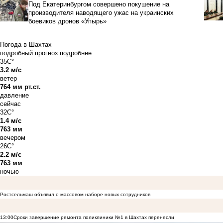
Под Екатеринбургом совершено покушение на
производителя наводящего ужас на украинских
боевиков дронов «Упырь»
Погода в Шахтах
подробный прогноз
подробнее
35C°
3.2 м/с
ветер
764 мм рт.ст.
давление
сейчас
32C°
1.4 м/с
763 мм
вечером
26C°
2.2 м/с
763 мм
ночью
Ростсельмаш объявил о массовом наборе новых сотрудников
13:00
Сроки завершение ремонта поликлиники №1 в Шахтах перенесли