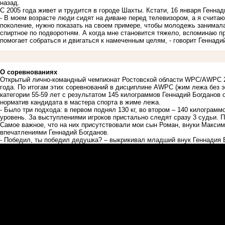
назад.
С 2005 года живет и трудится в городе Шахты. Кстати, 16 января Генна
- В моем возрасте люди сидят на диване перед телевизором, а я счита
поколение, нужно показать на своем примере, чтобы молодежь занимала
спиртное по подворотням. А когда мне становится тяжело, вспоминаю пр
помогает собраться и двигаться к намеченным целям, - говорит Геннади
О соревнованиях
Открытый лично-командный чемпионат Ростовской области WPC/AWPC 20
года. По итогам этих соревнований в дисциплине AWPC (жим лежа без эк
категории 55-59 лет с результатом 145 килограммов Геннадий Богданов
норматив кандидата в мастера спорта в жиме лежа.
- Было три подхода: в первом поднял 130 кг, во втором – 140 килограммо
уровень. За выступлениями игроков пристально следят сразу 3 судьи. 
Самое важное, что на них присутствовали мои сын Роман, внуки Максим
впечатлениями Геннадий Богданов.
- Победил, ты победил дедушка? – выкрикивал младший внук Геннадия 