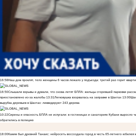
16:58
Наш дом проклят, тело женщины 6 часов лежало у подъезда: третий раз горит кварти
16:50
Слышали взрывы и думали, что снова летят БПЛА: жильцы сгоревшей парковки расск
приостановлено из-за жалобы
13:31
Легковушка взорвалась на заправке в Шахтах
13:00
Шах
вырубка деревьев в Шахтах: ликвидируют 243 дерева
10:22
Сирены и опасность БПЛА не испугали: в гостиницах и санаториях Кубани выросло 
обратились в полицию
18:00
Каким был древний Танаис: нейросеть воссоздала город в честь 65-летнего юбилея 