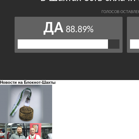
Новости на Блoкнoт-Шахты