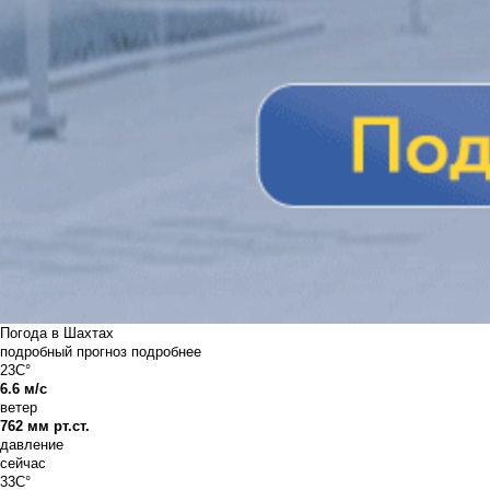
Погода в Шахтах
подробный прогноз
подробнее
23C°
6.6 м/с
ветер
762 мм рт.ст.
давление
сейчас
33C°