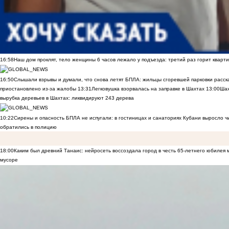
16:58
Наш дом проклят, тело женщины 6 часов лежало у подъезда: третий раз горит кварти
16:50
Слышали взрывы и думали, что снова летят БПЛА: жильцы сгоревшей парковки расск
приостановлено из-за жалобы
13:31
Легковушка взорвалась на заправке в Шахтах
13:00
Шах
вырубка деревьев в Шахтах: ликвидируют 243 дерева
10:22
Сирены и опасность БПЛА не испугали: в гостиницах и санаториях Кубани выросло 
обратились в полицию
18:00
Каким был древний Танаис: нейросеть воссоздала город в честь 65-летнего юбилея 
мусоре