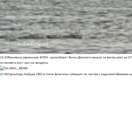
13:20
Виноваты украинские БПЛА: грузооборот Волго-Донского канала за месяц упал на 3
остановить рост цен на продукты
11:40
Скульптуру бойцам СВО в стиле Вучетича собирают по частям у подножия Мамаева к