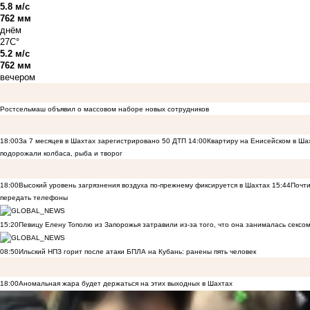
5.8 м/с
762 мм
днём
27C°
5.2 м/с
762 мм
вечером
Ростсельмаш объявил о массовом наборе новых сотрудников
18:00
За 7 месяцев в Шахтах зарегистрировано 50 ДТП
14:00
Квартиру на Енисейском в Ша
подорожали колбаса, рыба и творог
18:00
Высокий уровень загрязнения воздуха по-прежнему фиксируется в Шахтах
15:44
Почти
передать телефоны
15:20
Певицу Елену Тополю из Запорожья затравили из-за того, что она занималась сексом
08:50
Ильский НПЗ горит после атаки БПЛА на Кубань: ранены пять человек
18:00
Аномальная жара будет держаться на этих выходных в Шахтах