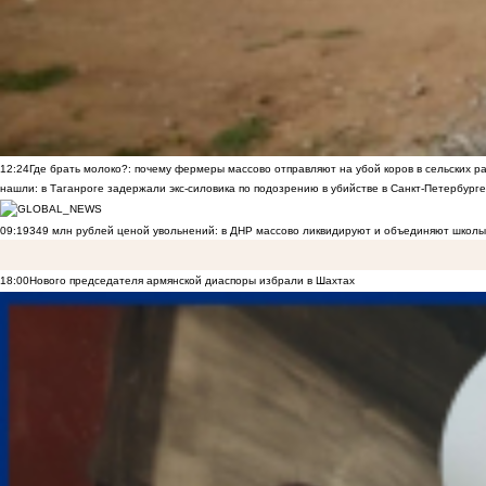
12:24
Где брать молоко?: почему фермеры массово отправляют на убой коров в сельских р
нашли: в Таганроге задержали экс-силовика по подозрению в убийстве в Санкт-Петербурге
09:19
349 млн рублей ценой увольнений: в ДНР массово ликвидируют и объединяют школы
18:00
Нового председателя армянской диаспоры избрали в Шахтах