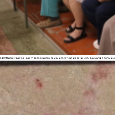
14:50
Удерживал женщину: готовившего бомбу дезертира из зоны СВО поймали в больниц