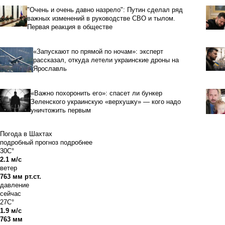
"Очень и очень давно назрело": Путин сделал ряд
важных изменений в руководстве СВО и тылом.
Первая реакция в обществе
«Запускают по прямой по ночам»: эксперт
рассказал, откуда летели украинские дроны на
Ярославль
«Важно похоронить его»: спасет ли бункер
Зеленского украинскую «верхушку» — кого надо
уничтожить первым
Погода в Шахтах
подробный прогноз
подробнее
30C°
2.1 м/с
ветер
763 мм рт.ст.
давление
сейчас
27C°
1.9 м/с
763 мм