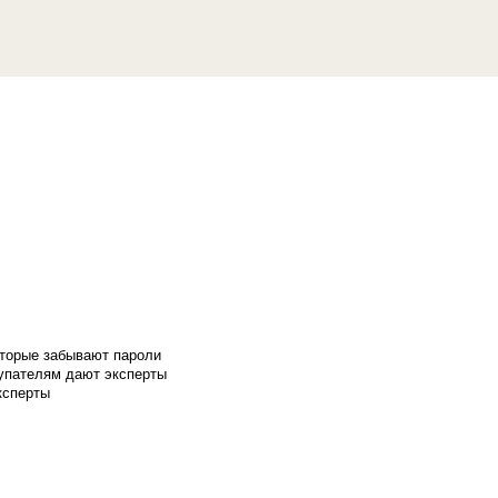
оторые забывают пароли
купателям дают эксперты
ксперты