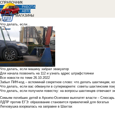
СПРАВОЧНИК
РАБОТА
АВТО
МАГАЗИНЫ
Еще
Что делать, если...
Что делать, если машину забрал эвакуатор
Для начала позвонить на 112 и узнать адрес штрафстоянки
Все новости по теме
26.10.2022
Забыл ПИН-код – вспоминай секретное слово: что делать шахтинцам, к
Что делать, если вас обманули в супермаркете: советы шахтинским по
Что делать, если получили повестку: на вопросы шахтинцев отвечают э
Семьям погибших детей в Архипо-Осиповке выплатят власти – Слюсарь
ЛДПР против ЕГЭ: образование становится привилегией для богатых
Легковушка взорвалась на заправке в Шахтах