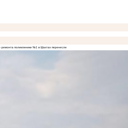
 ремонта поликлиники №1 в Шахтах перенесли