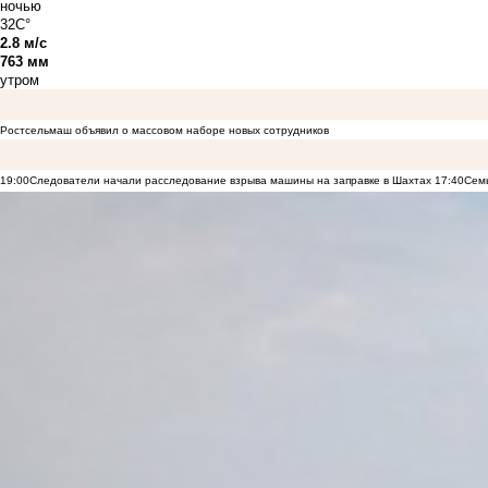
ночью
32C°
2.8 м/с
763 мм
утром
Ростсельмаш объявил о массовом наборе новых сотрудников
19:00
Следователи начали расследование взрыва машины на заправке в Шахтах
17:40
Семь