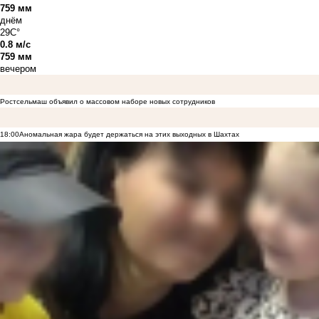
759 мм
днём
29C°
0.8 м/с
759 мм
вечером
Ростсельмаш объявил о массовом наборе новых сотрудников
18:00
Аномальная жара будет держаться на этих выходных в Шахтах