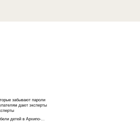
оторые забывают пароли
купателям дают эксперты
ксперты
бели детей в Архипо-...