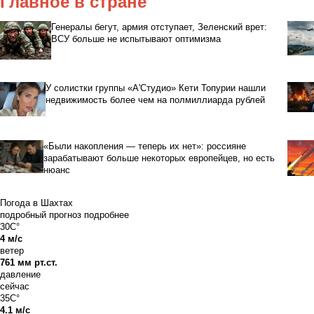
Главное в стране
Генералы бегут, армия отступает, Зеленский врет:
ВСУ больше не испытывают оптимизма
У солистки группы «А'Студио» Кети Топурии нашли
недвижимость более чем на полмиллиарда рублей
«Были накопления — теперь их нет»: россияне
зарабатывают больше некоторых европейцев, но есть
нюанс
Погода в Шахтах
подробный прогноз
подробнее
30C°
4 м/с
ветер
761 мм рт.ст.
давление
сейчас
35C°
4.1 м/с