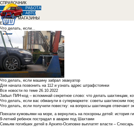
СПРАВОЧНИК
РАБОТА
АВТО
МАГАЗИНЫ
Еще
Что делать, если...
Что делать, если машину забрал эвакуатор
Для начала позвонить на 112 и узнать адрес штрафстоянки
Все новости по теме
26.10.2022
Забыл ПИН-код – вспоминай секретное слово: что делать шахтинцам, к
Что делать, если вас обманули в супермаркете: советы шахтинским по
Что делать, если получили повестку: на вопросы шахтинцев отвечают э
Поехали кумовьями на море, а вернулись на похороны детей: история ги
9-летний ребенок пострадал в аварии под Шахтами
Семьям погибших детей в Архипо-Осиповке выплатят власти – Слюсарь