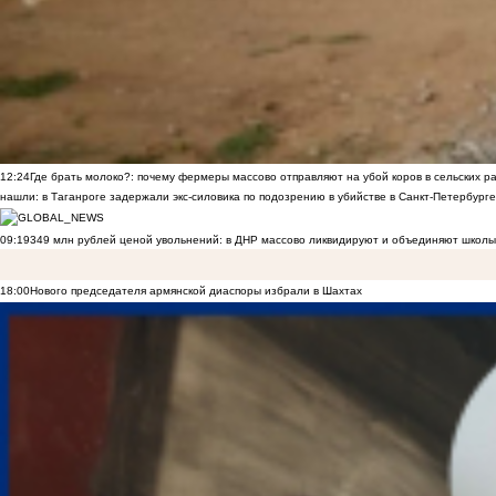
12:24
Где брать молоко?: почему фермеры массово отправляют на убой коров в сельских р
нашли: в Таганроге задержали экс-силовика по подозрению в убийстве в Санкт-Петербурге
09:19
349 млн рублей ценой увольнений: в ДНР массово ликвидируют и объединяют школы
18:00
Нового председателя армянской диаспоры избрали в Шахтах