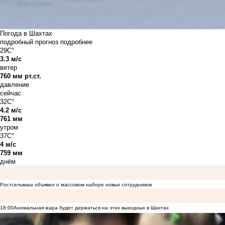
Погода в Шахтах
подробный прогноз
подробнее
29C°
3.3 м/с
ветер
760 мм рт.ст.
давление
сейчас
32C°
4.2 м/с
761 мм
утром
37C°
4 м/с
759 мм
днём
Ростсельмаш объявил о массовом наборе новых сотрудников
18:00
Аномальная жара будет держаться на этих выходных в Шахтах