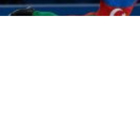
13:11
Проект "Пятая колонна": «бедный азербайджанец» Плющенко пожаловался на «непри
Северного переезда беспокоят жителей Шахт
12:04
В ЛДПР призвали остановить рост цен
11:40
Скульптуру бойцам СВО в стиле Вучетича собирают по частям у подножия Мамаева к
сквере клуба «Молодёжный» в Шахтах