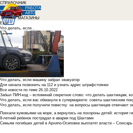
СПРАВОЧНИК
РАБОТА
АВТО
МАГАЗИНЫ
Еще
Что делать, если...
Что делать, если машину забрал эвакуатор
Для начала позвонить на 112 и узнать адрес штрафстоянки
Все новости по теме
26.10.2022
Забыл ПИН-код – вспоминай секретное слово: что делать шахтинцам, к
Что делать, если вас обманули в супермаркете: советы шахтинским по
Что делать, если получили повестку: на вопросы шахтинцев отвечают э
Поехали кумовьями на море, а вернулись на похороны детей: история ги
9-летний ребенок пострадал в аварии под Шахтами
Семьям погибших детей в Архипо-Осиповке выплатят власти – Слюсарь