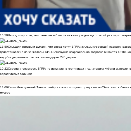
16:58
Наш дом проклят, тело женщины 6 часов лежало у подъезда: третий раз горит кварти
16:50
Слышали взрывы и думали, что снова летят БПЛА: жильцы сгоревшей парковки расск
приостановлено из-за жалобы
13:31
Легковушка взорвалась на заправке в Шахтах
13:00
Шах
вырубка деревьев в Шахтах: ликвидируют 243 дерева
10:22
Сирены и опасность БПЛА не испугали: в гостиницах и санаториях Кубани выросло 
обратились в полицию
18:00
Каким был древний Танаис: нейросеть воссоздала город в честь 65-летнего юбилея 
мусоре