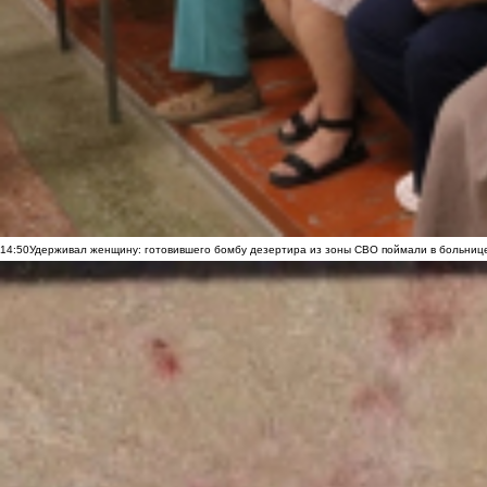
14:50
Удерживал женщину: готовившего бомбу дезертира из зоны СВО поймали в больниц