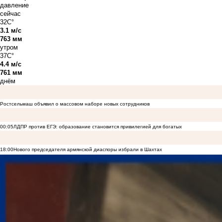
давление
сейчас
32C°
3.1 м/с
763 мм
утром
37C°
4.4 м/с
761 мм
днём
Ростсельмаш объявил о массовом наборе новых сотрудников
00:05
ЛДПР против ЕГЭ: образование становится привилегией для богатых
18:00
Нового председателя армянской диаспоры избрали в Шахтах