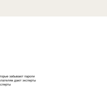
оторые забывают пароли
купателям дают эксперты
ксперты