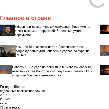
Главное в стране
«Украина в драматической ситуации»: Киев уже не
хочет возврата территорий, Зеленский умоляет о
перемирии
Ким Чен Ын развертывает в России ракетное
подразделение для нанесения ударов по Украине -
Reuters
Новости СВО: удар по логистике в Киевской области,
атакован склад Вайлдберриз под Тулой, боевики ВСУ
устроили бой из-за дезертирства
Погода в Шахтах
подробный прогноз
подробнее
25C°
2.8 м/с
ветер
765 мм рт.ст.