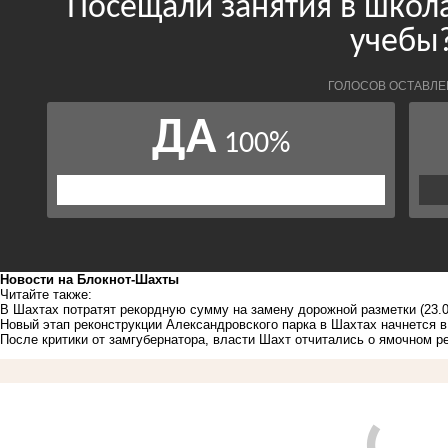
Новости на Блoкнoт-Шахты
Читайте также:
В Шахтах потратят рекордную сумму на замену дорожной разметки
(23.
Новый этап реконструкции Александровского парка в Шахтах начнется в
После критики от замгубернатора, власти Шахт отчитались о ямочном р