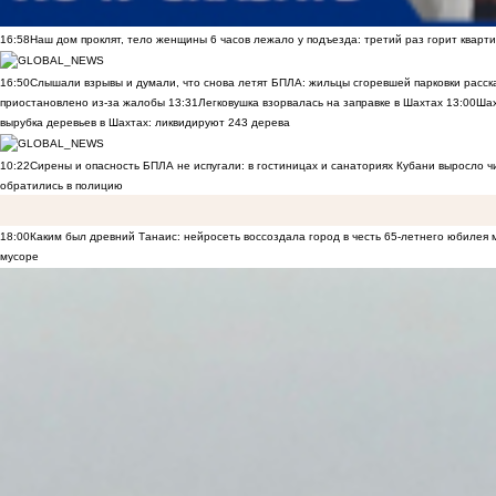
16:58
Наш дом проклят, тело женщины 6 часов лежало у подъезда: третий раз горит кварти
16:50
Слышали взрывы и думали, что снова летят БПЛА: жильцы сгоревшей парковки расск
приостановлено из-за жалобы
13:31
Легковушка взорвалась на заправке в Шахтах
13:00
Шах
вырубка деревьев в Шахтах: ликвидируют 243 дерева
10:22
Сирены и опасность БПЛА не испугали: в гостиницах и санаториях Кубани выросло 
обратились в полицию
18:00
Каким был древний Танаис: нейросеть воссоздала город в честь 65-летнего юбилея 
мусоре