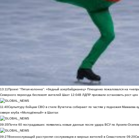
13:11
Проект "Пятая колонна": «бедный азербайджанец» Плющенко пожаловался на «непри
Северного переезда беспокоят жителей Шахт
12:04
В ЛДПР призвали остановить рост цен
11:40
Скульптуру бойцам СВО в стиле Вучетича собирают по частям у подножия Мамаева к
сквере клуба «Молодёжный» в Шахтах
09:35
Почти 60 пострадавших: появились новые данные после удара ВСУ по Архипо-Осипов
09:27
Военнослужащий расстрелял сослуживцев и мирных жителей в Севастополе
09:20
Ск