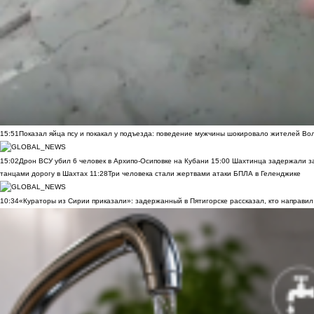
15:51
Показал яйца псу и покакал у подъезда: поведение мужчины шокировало жителей Во
15:02
Дрон ВСУ убил 6 человек в Архипо-Осиповке на Кубани
15:00
Шахтинца задержали за
танцами дорогу в Шахтах
11:28
Три человека стали жертвами атаки БПЛА в Геленджике
10:34
«Кураторы из Сирии приказали»: задержанный в Пятигорске рассказал, кто направил 