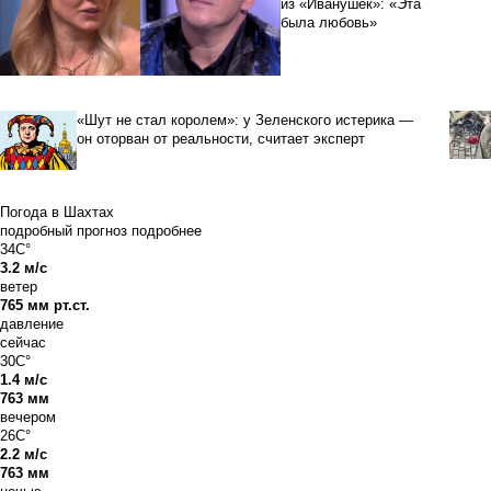
из «Иванушек»: «Эта
была любовь»
«Шут не стал королем»: у Зеленского истерика —
он оторван от реальности, считает эксперт
Погода в Шахтах
подробный прогноз
подробнее
34C°
3.2 м/с
ветер
765 мм рт.ст.
давление
сейчас
30C°
1.4 м/с
763 мм
вечером
26C°
2.2 м/с
763 мм