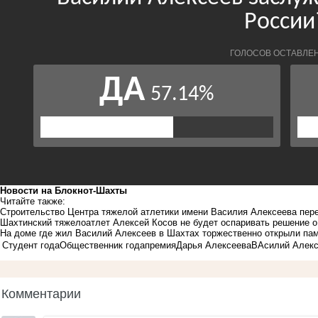
Новости на Блoкнoт-Шахты
Читайте также:
Строительство Центра тяжелой атлетики имени Василия Алексеева пер
Шахтинский тяжелоатлет Алексей Косов не будет оспаривать решение 
На доме где жил Василий Алексеев в Шахтах торжественно открыли па
Студент года
Общественник года
премия
Дарья Алексеева
ВАсилий Алек
Комментарии