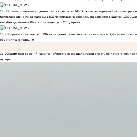
16:50
Слышали взрывы и думали, что снова летят БПЛА: жильцы сгоревшей парковки расск
приостановлено из-за жалобы
13:31
Легковушка взорвалась на заправке в Шахтах
13:00
Шах
вырубка деревьев в Шахтах: ликвидируют 243 дерева
10:22
Сирены и опасность БПЛА не испугали: в гостиницах и санаториях Кубани выросло 
обратились в полицию
18:00
Каким был древний Танаис: нейросеть воссоздала город в честь 65-летнего юбилея 
мусоре