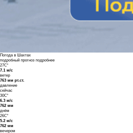
Погода в Шахтах
подробный прогноз
подробнее
27C°
7.1 м/с
ветер
763 мм рт.ст.
давление
сейчас
30C°
6.3 м/с
762 мм
днём
26C°
5.2 м/с
762 мм
вечером