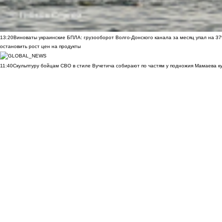
13:20
Виноваты украинские БПЛА: грузооборот Волго-Донского канала за месяц упал на 3
остановить рост цен на продукты
11:40
Скульптуру бойцам СВО в стиле Вучетича собирают по частям у подножия Мамаева к