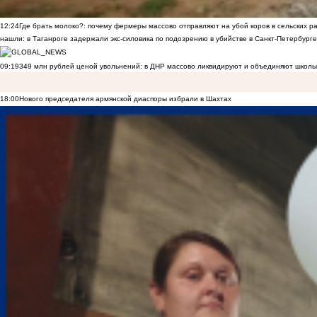
12:24
Где брать молоко?: почему фермеры массово отправляют на убой коров в сельских р
нашли: в Таганроге задержали экс-силовика по подозрению в убийстве в Санкт-Петербурге
09:19
349 млн рублей ценой увольнений: в ДНР массово ликвидируют и объединяют школы
18:00
Нового председателя армянской диаспоры избрали в Шахтах