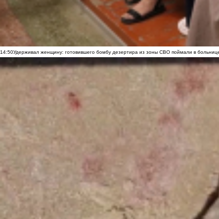
14:50
Удерживал женщину: готовившего бомбу дезертира из зоны СВО поймали в больниц