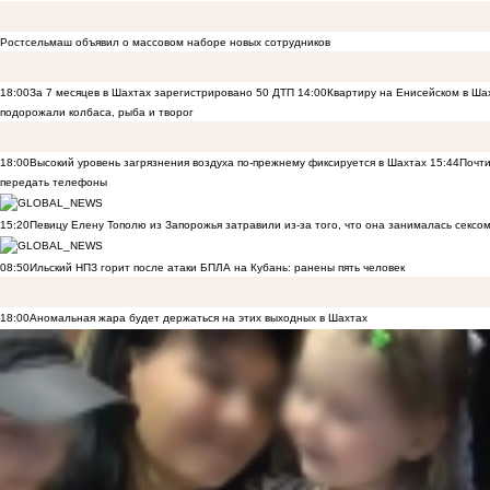
Ростсельмаш объявил о массовом наборе новых сотрудников
18:00
За 7 месяцев в Шахтах зарегистрировано 50 ДТП
14:00
Квартиру на Енисейском в Ша
подорожали колбаса, рыба и творог
18:00
Высокий уровень загрязнения воздуха по-прежнему фиксируется в Шахтах
15:44
Почти
передать телефоны
15:20
Певицу Елену Тополю из Запорожья затравили из-за того, что она занималась сексом
08:50
Ильский НПЗ горит после атаки БПЛА на Кубань: ранены пять человек
18:00
Аномальная жара будет держаться на этих выходных в Шахтах