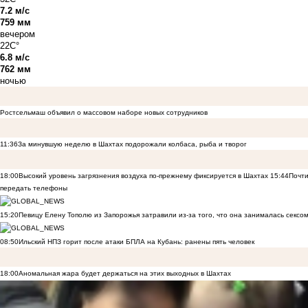
7.2 м/с
759 мм
вечером
22C°
6.8 м/с
762 мм
ночью
Ростсельмаш объявил о массовом наборе новых сотрудников
11:36
За минувшую неделю в Шахтах подорожали колбаса, рыба и творог
18:00
Высокий уровень загрязнения воздуха по-прежнему фиксируется в Шахтах
15:44
Почти
передать телефоны
15:20
Певицу Елену Тополю из Запорожья затравили из-за того, что она занималась сексом
08:50
Ильский НПЗ горит после атаки БПЛА на Кубань: ранены пять человек
18:00
Аномальная жара будет держаться на этих выходных в Шахтах