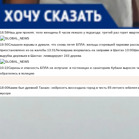
16:58
Наш дом проклят, тело женщины 6 часов лежало у подъезда: третий раз горит кварти
16:50
Слышали взрывы и думали, что снова летят БПЛА: жильцы сгоревшей парковки расск
приостановлено из-за жалобы
13:31
Легковушка взорвалась на заправке в Шахтах
13:00
Шах
вырубка деревьев в Шахтах: ликвидируют 243 дерева
10:22
Сирены и опасность БПЛА не испугали: в гостиницах и санаториях Кубани выросло 
обратились в полицию
18:00
Каким был древний Танаис: нейросеть воссоздала город в честь 65-летнего юбилея 
мусоре