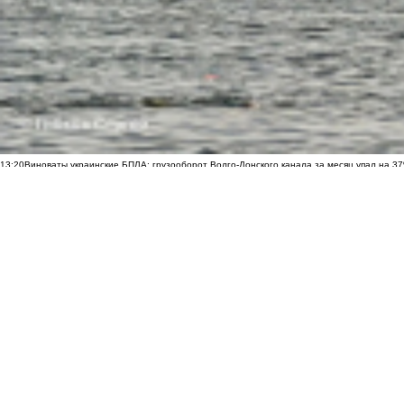
13:20
Виноваты украинские БПЛА: грузооборот Волго-Донского канала за месяц упал на 3
остановить рост цен на продукты
11:40
Скульптуру бойцам СВО в стиле Вучетича собирают по частям у подножия Мамаева к
сквере клуба «Молодёжный» в Шахтах
09:35
Почти 60 пострадавших: появились новые данные после удара ВСУ по Архипо-Осипов