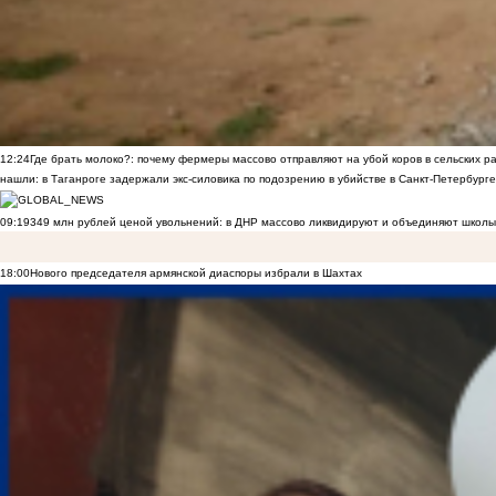
12:24
Где брать молоко?: почему фермеры массово отправляют на убой коров в сельских р
нашли: в Таганроге задержали экс-силовика по подозрению в убийстве в Санкт-Петербурге
09:19
349 млн рублей ценой увольнений: в ДНР массово ликвидируют и объединяют школы
18:00
Нового председателя армянской диаспоры избрали в Шахтах