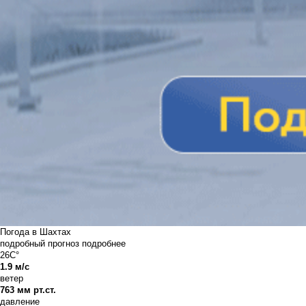
Погода в Шахтах
подробный прогноз
подробнее
26C°
1.9 м/с
ветер
763 мм рт.ст.
давление