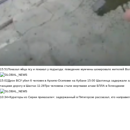
15:51
Показал яйца псу и покакал у подъезда: поведение мужчины шокировало жителей Во
15:02
Дрон ВСУ убил 6 человек в Архипо-Осиповке на Кубани
15:00
Шахтинца задержали за
танцами дорогу в Шахтах
11:28
Три человека стали жертвами атаки БПЛА в Геленджике
10:34
«Кураторы из Сирии приказали»: задержанный в Пятигорске рассказал, кто направил 