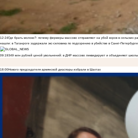
12:24
Где брать молоко?: почему фермеры массово отправляют на убой коров в сельских р
нашли: в Таганроге задержали экс-силовика по подозрению в убийстве в Санкт-Петербурге
09:19
349 млн рублей ценой увольнений: в ДНР массово ликвидируют и объединяют школы
18:00
Нового председателя армянской диаспоры избрали в Шахтах