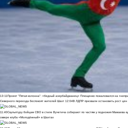
13:11
Проект "Пятая колонна": «бедный азербайджанец» Плющенко пожаловался на «непри
Северного переезда беспокоят жителей Шахт
12:04
В ЛДПР призвали остановить рост цен
11:40
Скульптуру бойцам СВО в стиле Вучетича собирают по частям у подножия Мамаева к
сквере клуба «Молодёжный» в Шахтах