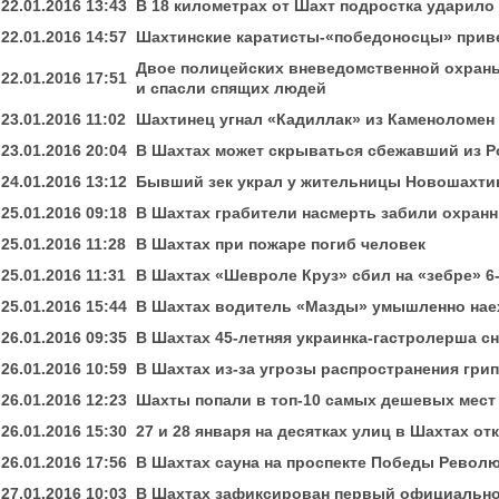
22.01.2016 13:43
В 18 километрах от Шахт подростка ударило
22.01.2016 14:57
Шахтинские каратисты-«победоносцы» прив
Двое полицейских вневедомственной охран
22.01.2016 17:51
и спасли спящих людей
23.01.2016 11:02
Шахтинец угнал «Кадиллак» из Каменоломен
23.01.2016 20:04
В Шахтах может скрываться сбежавший из 
24.01.2016 13:12
Бывший зек украл у жительницы Новошахтин
25.01.2016 09:18
В Шахтах грабители насмерть забили охранн
25.01.2016 11:28
В Шахтах при пожаре погиб человек
25.01.2016 11:31
В Шахтах «Шевроле Круз» сбил на «зебре» 6
25.01.2016 15:44
В Шахтах водитель «Мазды» умышленно нае
26.01.2016 09:35
В Шахтах 45-летняя украинка-гастролерша сн
26.01.2016 10:59
В Шахтах из-за угрозы распространения гри
26.01.2016 12:23
Шахты попали в топ-10 самых дешевых мест
26.01.2016 15:30
27 и 28 января на десятках улиц в Шахтах от
26.01.2016 17:56
В Шахтах сауна на проспекте Победы Револ
27.01.2016 10:03
В Шахтах зафиксирован первый официально