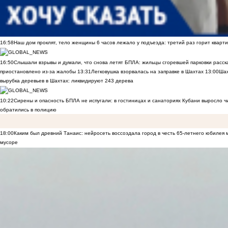
16:58
Наш дом проклят, тело женщины 6 часов лежало у подъезда: третий раз горит кварти
16:50
Слышали взрывы и думали, что снова летят БПЛА: жильцы сгоревшей парковки расск
приостановлено из-за жалобы
13:31
Легковушка взорвалась на заправке в Шахтах
13:00
Шах
вырубка деревьев в Шахтах: ликвидируют 243 дерева
10:22
Сирены и опасность БПЛА не испугали: в гостиницах и санаториях Кубани выросло 
обратились в полицию
18:00
Каким был древний Танаис: нейросеть воссоздала город в честь 65-летнего юбилея 
мусоре