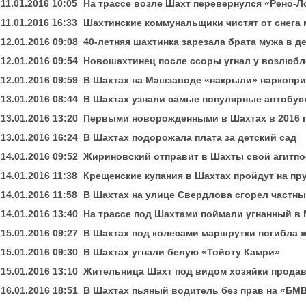
11.01.2016 10:05
На трассе возле Шахт перевернулся «Рено-Л
11.01.2016 16:33
Шахтинские коммунальщики чистят от снега
12.01.2016 09:08
40-летняя шахтинка зарезала брата мужа в д
12.01.2016 09:54
Новошахтинец после ссоры угнал у возлюб
12.01.2016 09:59
В Шахтах на Машзаводе «накрыли» наркопри
13.01.2016 08:44
В Шахтах узнали самые популярные автобу
13.01.2016 13:20
Первыми новорожденными в Шахтах в 2016 г
13.01.2016 16:24
В Шахтах подорожала плата за детский сад
14.01.2016 09:52
Жириновский отправит в Шахты свой агитпо
14.01.2016 11:38
Крещенские купания в Шахтах пройдут на пру
14.01.2016 11:58
В Шахтах на улице Свердлова сгорел частн
14.01.2016 13:40
На трассе под Шахтами поймали угнанный в
15.01.2016 09:27
В Шахтах под колесами маршрутки погибла 
15.01.2016 09:30
В Шахтах угнали белую «Тойоту Камри»
15.01.2016 13:10
Жительница Шахт под видом хозяйки продав
16.01.2016 18:51
В Шахтах пьяный водитель без прав на «БМ