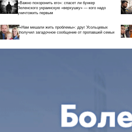
«Важно похоронить его»: спасет ли бункер
Зеленского украинскую «верхушку» — кого надо
уничтожить первым
«Нам мешали жить проблемы»: друг Усольцевых
получил загадочное сообщение от пропавшей семьи