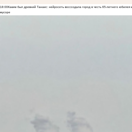
18:00
Каким был древний Танаис: нейросеть воссоздала город в честь 65-летнего юбилея 
мусоре