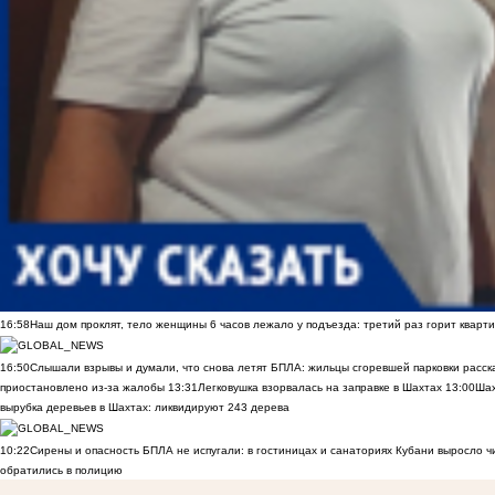
16:58
Наш дом проклят, тело женщины 6 часов лежало у подъезда: третий раз горит кварти
16:50
Слышали взрывы и думали, что снова летят БПЛА: жильцы сгоревшей парковки расск
приостановлено из-за жалобы
13:31
Легковушка взорвалась на заправке в Шахтах
13:00
Шах
вырубка деревьев в Шахтах: ликвидируют 243 дерева
10:22
Сирены и опасность БПЛА не испугали: в гостиницах и санаториях Кубани выросло 
обратились в полицию