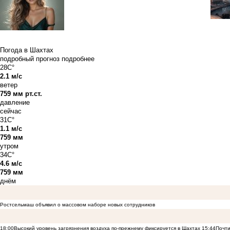
Погода в Шахтах
подробный прогноз
подробнее
28C°
2.1 м/с
ветер
759 мм рт.ст.
давление
сейчас
31C°
1.1 м/с
759 мм
утром
34C°
4.6 м/с
759 мм
днём
Ростсельмаш объявил о массовом наборе новых сотрудников
18:00
Высокий уровень загрязнения воздуха по-прежнему фиксируется в Шахтах
15:44
Почти