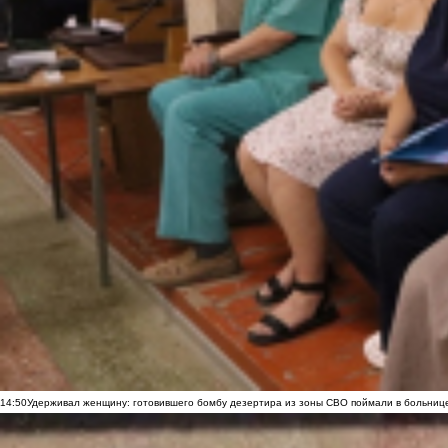
14:50
Удерживал женщину: готовившего бомбу дезертира из зоны СВО поймали в больниц