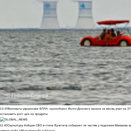
13:20
Виноваты украинские БПЛА: грузооборот Волго-Донского канала за месяц упал на 3
остановить рост цен на продукты
11:40
Скульптуру бойцам СВО в стиле Вучетича собирают по частям у подножия Мамаева к
сквере клуба «Молодёжный» в Шахтах