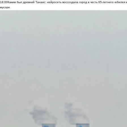
18:00
Каким был древний Танаис: нейросеть воссоздала город в честь 65-летнего юбилея 
мусоре