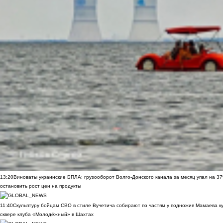
13:20
Виноваты украинские БПЛА: грузооборот Волго-Донского канала за месяц упал на 3
остановить рост цен на продукты
11:40
Скульптуру бойцам СВО в стиле Вучетича собирают по частям у подножия Мамаева к
сквере клуба «Молодёжный» в Шахтах