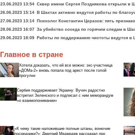
23.06.2023 13:54
Сквер имени Сергея Позднякова открыли в 
26.06.2023 15:14
В Шахтах активно ведутся работы по благоу
27.06.2023 13:14
Психолог Константин Церазов: пять признак
28.06.2023 16:07
За убийство соседа по горячим следам в Ша
29.06.2023 18:09
Работы по поддержанию чистоты ведутся в 
Главное в стране
Хотела доказать, что ей все можно: экс-участница
«ДОМа-2» вновь попала под арест после голой
прогулки
Сербия поддерживает Украину: Вучич радостно
встретил Зеленского и подписал с ним меморандум
«о взаимопонимании»
«К чему такие наложившие полные штаны, вонючие
посредники?»: Дмитрий Медведев рассказал про