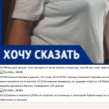
16:58
Наш дом проклят, тело женщины 6 часов лежало у подъезда: третий раз горит кварти
16:50
Слышали взрывы и думали, что снова летят БПЛА: жильцы сгоревшей парковки расск
приостановлено из-за жалобы
13:31
Легковушка взорвалась на заправке в Шахтах
13:00
Шах
вырубка деревьев в Шахтах: ликвидируют 243 дерева
10:22
Сирены и опасность БПЛА не испугали: в гостиницах и санаториях Кубани выросло 
обратились в полицию