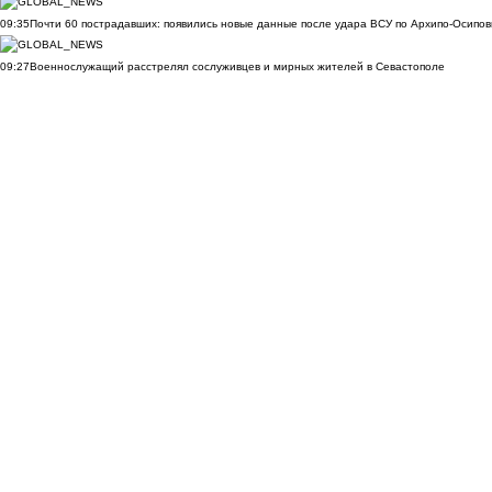
09:35
Почти 60 пострадавших: появились новые данные после удара ВСУ по Архипо-Осипов
09:27
Военнослужащий расстрелял сослуживцев и мирных жителей в Севастополе