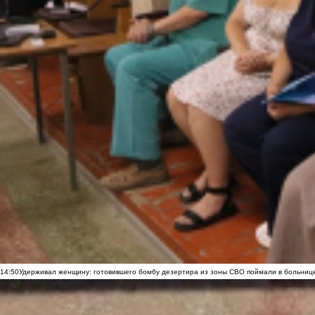
14:50
Удерживал женщину: готовившего бомбу дезертира из зоны СВО поймали в больниц