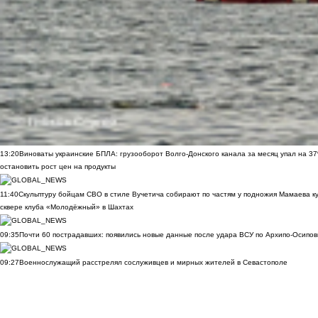
13:20
Виноваты украинские БПЛА: грузооборот Волго-Донского канала за месяц упал на 3
остановить рост цен на продукты
11:40
Скульптуру бойцам СВО в стиле Вучетича собирают по частям у подножия Мамаева к
сквере клуба «Молодёжный» в Шахтах
09:35
Почти 60 пострадавших: появились новые данные после удара ВСУ по Архипо-Осипов
09:27
Военнослужащий расстрелял сослуживцев и мирных жителей в Севастополе