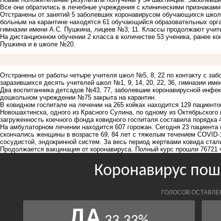
Все они обратились в лечебные учреждения с клиническими признакам
Отстранены от занятий 5 заболевших коронавирусом обучающихся школ №
больным на карантине находятся 61 обучающийся образовательных организац
гимназии имени А.С. Пушкина, лицеев №3, 11. Классы продолжают учит
На дистанционном обучении 2 класса в количестве 53 ученика, ранее ко
Пушкина и в школе №20.
Отстранены от работы четыре учителя школ №5, 8, 22 по контакту с за
заразившихся десять учителей школ №1, 9, 14, 20, 22, 36, гимназии име
Два воспитанника детсадов №43, 77, заболевшие коронавирусной инфек
дошкольном учреждении №75 закрыта на карантин.
В ковидном госпитале на лечении на 265 койках находится 129 пациенто
Новошахтинска, одного из Красного Сулина, по одному из Октябрьского 
загруженность коечного фонда ковидного госпиталя составила порядка 
На амбулаторном лечении находится 607 горожан. Сегодня 23 пациента 
скончались женщины в возрасте 69, 84 лет с тяжелым течением COVID
сосудистой, эндокринной систем. За весь период жертвами ковида стал
Продолжается вакцинация от коронавируса. Полный курс прошли 76721 