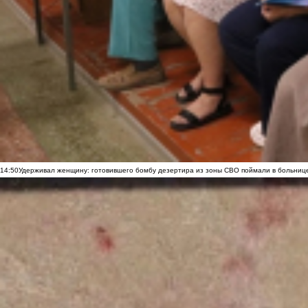
14:50
Удерживал женщину: готовившего бомбу дезертира из зоны СВО поймали в больниц