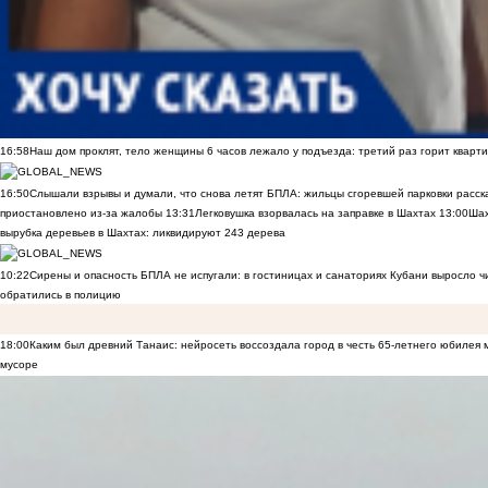
16:58
Наш дом проклят, тело женщины 6 часов лежало у подъезда: третий раз горит кварти
16:50
Слышали взрывы и думали, что снова летят БПЛА: жильцы сгоревшей парковки расск
приостановлено из-за жалобы
13:31
Легковушка взорвалась на заправке в Шахтах
13:00
Шах
вырубка деревьев в Шахтах: ликвидируют 243 дерева
10:22
Сирены и опасность БПЛА не испугали: в гостиницах и санаториях Кубани выросло 
обратились в полицию
18:00
Каким был древний Танаис: нейросеть воссоздала город в честь 65-летнего юбилея 
мусоре