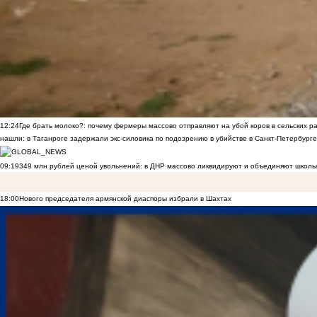
12:24
Где брать молоко?: почему фермеры массово отправляют на убой коров в сельских р
нашли: в Таганроге задержали экс-силовика по подозрению в убийстве в Санкт-Петербурге
09:19
349 млн рублей ценой увольнений: в ДНР массово ликвидируют и объединяют школы
18:00
Нового председателя армянской диаспоры избрали в Шахтах