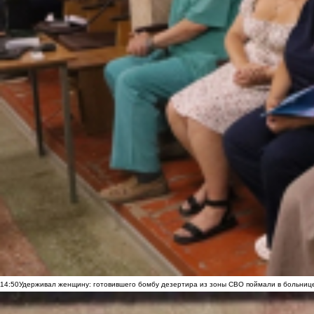
14:50
Удерживал женщину: готовившего бомбу дезертира из зоны СВО поймали в больниц