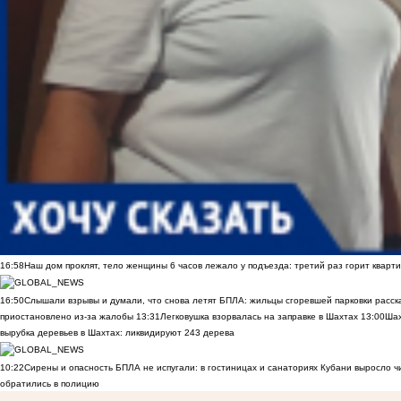
16:58
Наш дом проклят, тело женщины 6 часов лежало у подъезда: третий раз горит кварти
16:50
Слышали взрывы и думали, что снова летят БПЛА: жильцы сгоревшей парковки расск
приостановлено из-за жалобы
13:31
Легковушка взорвалась на заправке в Шахтах
13:00
Шах
вырубка деревьев в Шахтах: ликвидируют 243 дерева
10:22
Сирены и опасность БПЛА не испугали: в гостиницах и санаториях Кубани выросло 
обратились в полицию