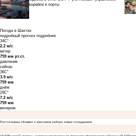
корабли и порты
Погода в Шахтах
подробный прогноз
подробнее
34C°
2.2 м/с
ветер
759 мм рт.ст.
давление
сейчас
36C°
3.9 м/с
759 мм
днём
29C°
7.2 м/с
759 мм
вечером
Ростсельмаш объявил о массовом наборе новых сотрудников
18:00
Высокий уровень загрязнения воздуха по-прежнему фиксируется в Шахтах
15:44
Почти