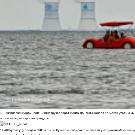
13:20
Виноваты украинские БПЛА: грузооборот Волго-Донского канала за месяц упал на 3
остановить рост цен на продукты
11:40
Скульптуру бойцам СВО в стиле Вучетича собирают по частям у подножия Мамаева к