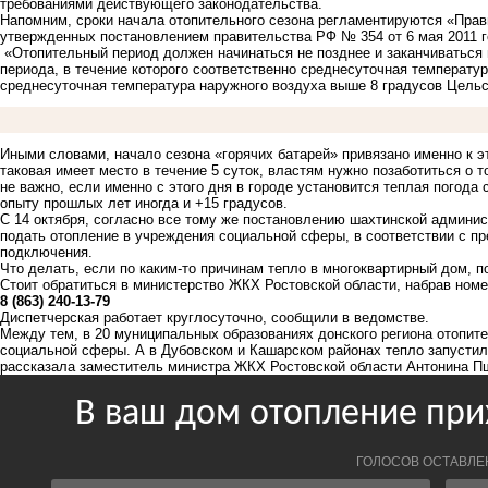
требованиями действующего законодательства.
Напомним, сроки начала отопительного сезона регламентируются «Пра
утвержденных постановлением правительства РФ № 354 от 6 мая 2011 г
«Отопительный период должен начинаться не позднее и заканчиваться 
периода, в течение которого соответственно среднесуточная температу
среднесуточная температура наружного воздуха выше 8 градусов Цельс
Иными словами, начало сезона «горячих батарей» привязано именно к э
таковая имеет место в течение 5 суток, властям нужно позаботиться о т
не важно, если именно с этого дня в городе установится теплая погода
опыту прошлых лет иногда и +15 градусов.
С 14 октября, согласно все тому же постановлению шахтинской админ
подать отопление в учреждения социальной сферы, в соответствии с п
подключения.
Что делать, если по каким-то причинам тепло в многоквартирный дом, 
Стоит обратиться в министерство ЖКХ Ростовской области, набрав номе
8 (863) 240-13-79
Диспетчерская работает круглосуточно, сообщили в ведомстве.
Между тем, в 20 муниципальных образованиях донского региона отопите
социальной сферы. А в Дубовском и Кашарском районах тепло запустил
рассказала заместитель министра ЖКХ Ростовской области Антонина П