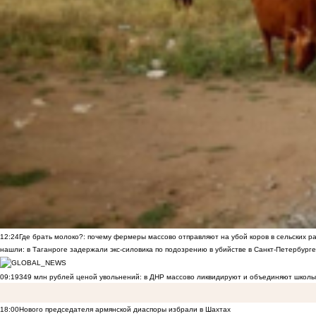
12:24
Где брать молоко?: почему фермеры массово отправляют на убой коров в сельских р
нашли: в Таганроге задержали экс-силовика по подозрению в убийстве в Санкт-Петербурге
09:19
349 млн рублей ценой увольнений: в ДНР массово ликвидируют и объединяют школы
18:00
Нового председателя армянской диаспоры избрали в Шахтах