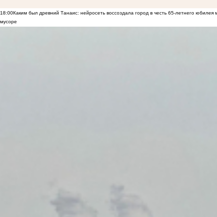
18:00
Каким был древний Танаис: нейросеть воссоздала город в честь 65-летнего юбилея 
мусоре