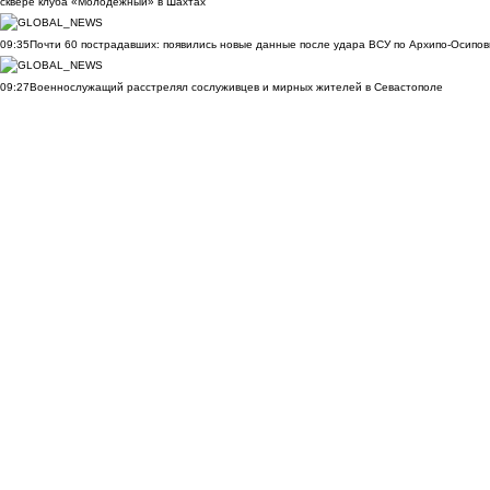
сквере клуба «Молодёжный» в Шахтах
09:35
Почти 60 пострадавших: появились новые данные после удара ВСУ по Архипо-Осипов
09:27
Военнослужащий расстрелял сослуживцев и мирных жителей в Севастополе