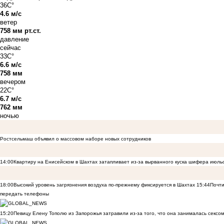
36C°
4.6 м/с
ветер
758 мм рт.ст.
давление
сейчас
33C°
6.6 м/с
758 мм
вечером
22C°
6.7 м/с
762 мм
ночью
Ростсельмаш объявил о массовом наборе новых сотрудников
14:00
Квартиру на Енисейском в Шахтах затапливает из-за вырванного куска шифера июль
18:00
Высокий уровень загрязнения воздуха по-прежнему фиксируется в Шахтах
15:44
Почти
передать телефоны
15:20
Певицу Елену Тополю из Запорожья затравили из-за того, что она занималась сексом