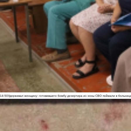
14:50
Удерживал женщину: готовившего бомбу дезертира из зоны СВО поймали в больниц