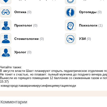
Оптика
(0)
Ортопеды
(0)
Проктолог
(0)
Психологи
(1)
Стоматологии
(0)
УЗИ
(0)
Уролог
(0)
Читайте также:
В августе власти Шахт планируют открыть педиатрическое отделение п
Не тонет к счастью, но плавает: пьяный мужчина до позднего вечера д
Вынесли из горящего помещения 12 баллонов со сжиженным газом и по
15:37)
ковид
город
глава
врачи
вирус
инфекция
мутация
люди
Комментарии