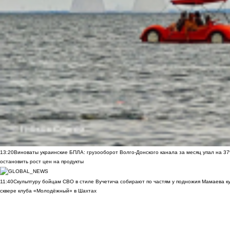
13:20
Виноваты украинские БПЛА: грузооборот Волго-Донского канала за месяц упал на 3
остановить рост цен на продукты
11:40
Скульптуру бойцам СВО в стиле Вучетича собирают по частям у подножия Мамаева к
сквере клуба «Молодёжный» в Шахтах