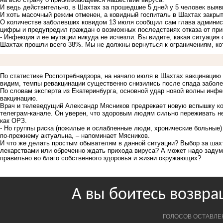
И ведь действительно, в Шахтах за прошедшие 5 дней у 5 человек выяв
И хоть масочный режим отменен, а ковидный госпиталь в Шахтах закры
О количестве заболевших ковидом 13 июля сообщил сам глава админис
цифры и предупредил граждан о возможных последствиях отказа от при
- Инфекция и ее мутации никуда не исчезли. Вы видите, какая ситуация
Шахтах прошли всего 38%. Мы не должны вернуться к ограничениям, ко
По статистике Роспотребнадзора, на начало июля в Шахтах вакцинацию 
видим, темпы ревакцинации существенно снизились после спада заболе
По словам эксперта из Екатеринбурга, основной удар новой волны инф
вакцинацию.
Врач и телеведущий Александр Мясников предрекает новую вспышку ков
телеграм-канале. Он уверен, что здоровым людям сильно переживать не
как ОРЗ.
- Но группы риска (пожилые и ослабленные люди, хронические больные)
по-прежнему актуальна, – напоминает Мясников.
И что же делать простым обывателям в данной ситуации? Выбор за шах
лекарствами или обреченно ждать прихода вируса? А может надо задума
правильно во благо собственного здоровья и жизни окружающих?