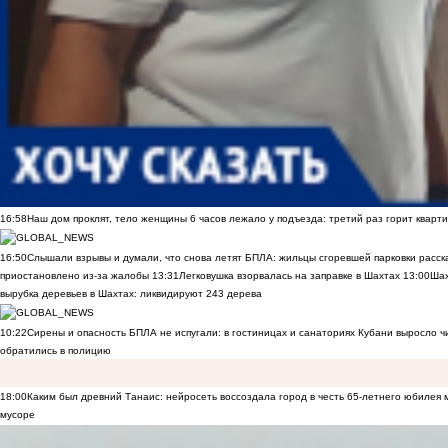
16:58
Наш дом проклят, тело женщины 6 часов лежало у подъезда: третий раз горит кварти
16:50
Слышали взрывы и думали, что снова летят БПЛА: жильцы сгоревшей парковки расск
приостановлено из-за жалобы
13:31
Легковушка взорвалась на заправке в Шахтах
13:00
Шах
вырубка деревьев в Шахтах: ликвидируют 243 дерева
10:22
Сирены и опасность БПЛА не испугали: в гостиницах и санаториях Кубани выросло 
обратились в полицию
18:00
Каким был древний Танаис: нейросеть воссоздала город в честь 65-летнего юбилея 
мусоре