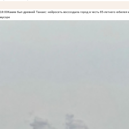
18:00
Каким был древний Танаис: нейросеть воссоздала город в честь 65-летнего юбилея 
мусоре