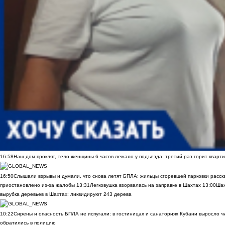
16:58
Наш дом проклят, тело женщины 6 часов лежало у подъезда: третий раз горит кварти
16:50
Слышали взрывы и думали, что снова летят БПЛА: жильцы сгоревшей парковки расск
приостановлено из-за жалобы
13:31
Легковушка взорвалась на заправке в Шахтах
13:00
Шах
вырубка деревьев в Шахтах: ликвидируют 243 дерева
10:22
Сирены и опасность БПЛА не испугали: в гостиницах и санаториях Кубани выросло 
обратились в полицию