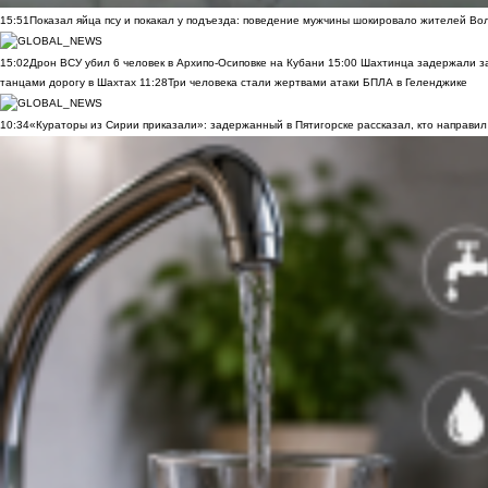
15:51
Показал яйца псу и покакал у подъезда: поведение мужчины шокировало жителей Во
15:02
Дрон ВСУ убил 6 человек в Архипо-Осиповке на Кубани
15:00
Шахтинца задержали за
танцами дорогу в Шахтах
11:28
Три человека стали жертвами атаки БПЛА в Геленджике
10:34
«Кураторы из Сирии приказали»: задержанный в Пятигорске рассказал, кто направил 