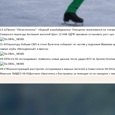
13:11
Проект "Пятая колонна": «бедный азербайджанец» Плющенко пожаловался на «непри
Северного переезда беспокоят жителей Шахт
12:04
В ЛДПР призвали остановить рост цен
11:40
Скульптуру бойцам СВО в стиле Вучетича собирают по частям у подножия Мамаева к
сквере клуба «Молодёжный» в Шахтах
09:35
Почти 60 пострадавших: появились новые данные после удара ВСУ по Архипо-Осипов
09:27
Военнослужащий расстрелял сослуживцев и мирных жителей в Севастополе
09:20
Ск
Морозов
ВИДЕО
09:00
Дончане обратились к Бастрыкину за помощью из-за скандала с пе