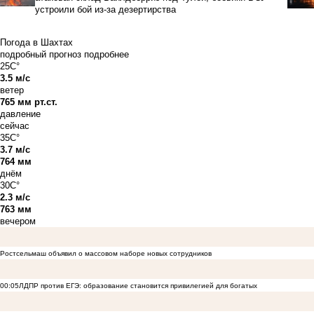
устроили бой из-за дезертирства
Погода в Шахтах
подробный прогноз
подробнее
25C°
3.5 м/с
ветер
765 мм рт.ст.
давление
сейчас
35C°
3.7 м/с
764 мм
днём
30C°
2.3 м/с
763 мм
вечером
Ростсельмаш объявил о массовом наборе новых сотрудников
00:05
ЛДПР против ЕГЭ: образование становится привилегией для богатых