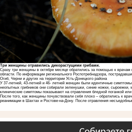
Три женщины отравились дикорастущими грибами.
Сразу три женщины в октябре месяце обратились за помощью к врачам 
области. По информации регионального Роспотребнадзора, пострадавши
Огиб, Черни и других на территории Усть-Донецкого района
У 37-летней, 43-летней и 46- летней женщин были идентичные симптомы:
неопытных грибников они собирали зеленушки, синие ножки, сыроежки, 
клинические симптомы показывают на отравления бледной поганкой или
После того, как женщины почувствовали себя плохо – обратились к вра
реанимации в Шахтах и Ростове-на-Дону. После отравления несъедобны