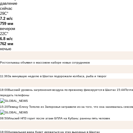
давление
сейчас
29C°
7.2 м/с
759 мм
вечером
22C°
6.8 м/с
762 мм
ночью
Ростсельмаш объявил о массовом наборе новых сотрудников
11:36
За минувшую неделю в Шахтах подорожали колбаса, рыба и творог
18:00
Высокий уровень загрязнения воздуха по-прежнему фиксируется в Шахтах
15:44
Почти
передать телефоны
15:20
Певицу Елену Тополю из Запорожья затравили из-за того, что она занималась сексом
08:50
Ильский НПЗ горит после атаки БПЛА на Кубань: ранены пять человек
18:00
Аномальная жара будет держаться на этих выходных в Шахтах