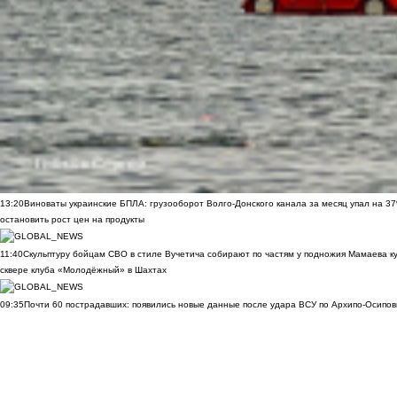
13:20
Виноваты украинские БПЛА: грузооборот Волго-Донского канала за месяц упал на 3
остановить рост цен на продукты
11:40
Скульптуру бойцам СВО в стиле Вучетича собирают по частям у подножия Мамаева к
сквере клуба «Молодёжный» в Шахтах
09:35
Почти 60 пострадавших: появились новые данные после удара ВСУ по Архипо-Осипов