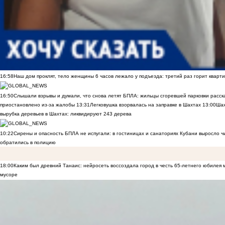
16:58
Наш дом проклят, тело женщины 6 часов лежало у подъезда: третий раз горит кварти
16:50
Слышали взрывы и думали, что снова летят БПЛА: жильцы сгоревшей парковки расск
приостановлено из-за жалобы
13:31
Легковушка взорвалась на заправке в Шахтах
13:00
Шах
вырубка деревьев в Шахтах: ликвидируют 243 дерева
10:22
Сирены и опасность БПЛА не испугали: в гостиницах и санаториях Кубани выросло 
обратились в полицию
18:00
Каким был древний Танаис: нейросеть воссоздала город в честь 65-летнего юбилея 
мусоре