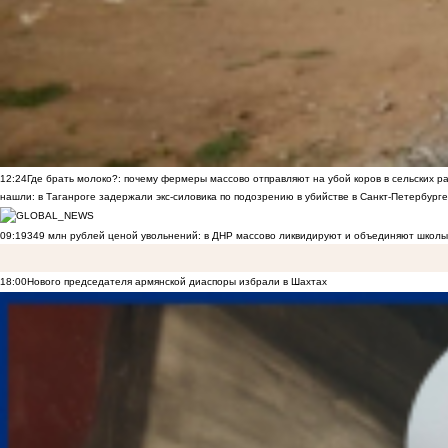
12:24
Где брать молоко?: почему фермеры массово отправляют на убой коров в сельских р
нашли: в Таганроге задержали экс-силовика по подозрению в убийстве в Санкт-Петербурге
09:19
349 млн рублей ценой увольнений: в ДНР массово ликвидируют и объединяют школы
18:00
Нового председателя армянской диаспоры избрали в Шахтах