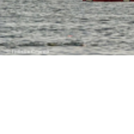
13:20
Виноваты украинские БПЛА: грузооборот Волго-Донского канала за месяц упал на 3
остановить рост цен на продукты
11:40
Скульптуру бойцам СВО в стиле Вучетича собирают по частям у подножия Мамаева к
сквере клуба «Молодёжный» в Шахтах
09:35
Почти 60 пострадавших: появились новые данные после удара ВСУ по Архипо-Осипов
09:27
Военнослужащий расстрелял сослуживцев и мирных жителей в Севастополе
09:20
Ск
Морозов
ВИДЕО
09:00
Дончане обратились к Бастрыкину за помощью из-за скандала с пе