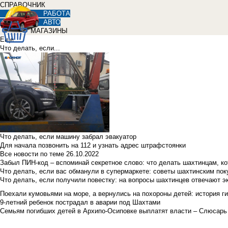
СПРАВОЧНИК
РАБОТА
АВТО
МАГАЗИНЫ
Еще
Что делать, если...
Что делать, если машину забрал эвакуатор
Для начала позвонить на 112 и узнать адрес штрафстоянки
Все новости по теме
26.10.2022
Забыл ПИН-код – вспоминай секретное слово: что делать шахтинцам, к
Что делать, если вас обманули в супермаркете: советы шахтинским по
Что делать, если получили повестку: на вопросы шахтинцев отвечают э
Поехали кумовьями на море, а вернулись на похороны детей: история ги
9-летний ребенок пострадал в аварии под Шахтами
Семьям погибших детей в Архипо-Осиповке выплатят власти – Слюсарь