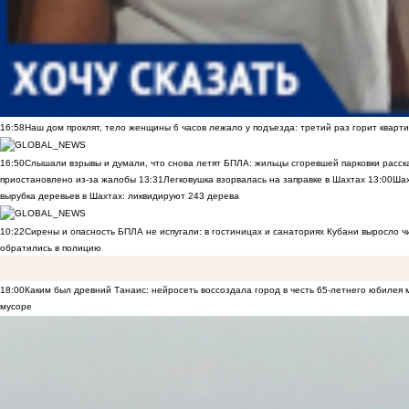
16:58
Наш дом проклят, тело женщины 6 часов лежало у подъезда: третий раз горит кварти
16:50
Слышали взрывы и думали, что снова летят БПЛА: жильцы сгоревшей парковки расск
приостановлено из-за жалобы
13:31
Легковушка взорвалась на заправке в Шахтах
13:00
Шах
вырубка деревьев в Шахтах: ликвидируют 243 дерева
10:22
Сирены и опасность БПЛА не испугали: в гостиницах и санаториях Кубани выросло 
обратились в полицию
18:00
Каким был древний Танаис: нейросеть воссоздала город в честь 65-летнего юбилея 
мусоре