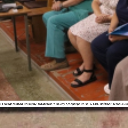
14:50
Удерживал женщину: готовившего бомбу дезертира из зоны СВО поймали в больниц