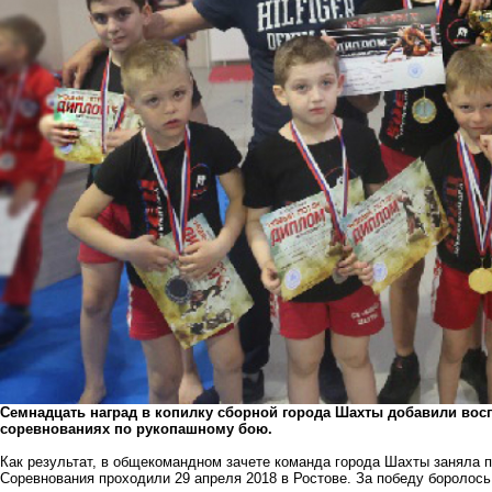
Семнадцать наград в копилку сборной города Шахты добавили вос
соревнованиях по рукопашному бою.
Как результат, в общекомандном зачете команда города Шахты заняла 
Соревнования проходили 29 апреля 2018 в Ростове. За победу боролось