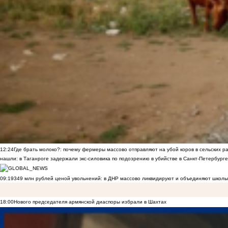
12:24
Где брать молоко?: почему фермеры массово отправляют на убой коров в сельских р
нашли: в Таганроге задержали экс-силовика по подозрению в убийстве в Санкт-Петербурге
09:19
349 млн рублей ценой увольнений: в ДНР массово ликвидируют и объединяют школы
18:00
Нового председателя армянской диаспоры избрали в Шахтах