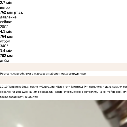
2.7 м/с
ветер
762 мм рт.ст.
давление
сейчас
28C°
4.1 м/с
764 мм
утром
34C°
3.4 м/с
762 мм
днём
Ростсельмаш объявил о массовом наборе новых сотрудников
19:10
Первая победа: после публикации «Блокнот» Минтруд РФ предложил дать семьям по
населения
15:53
Дончанам рассказали, какие отходы можно оставлять на контейнерной п
пожароопасности в Шахтах