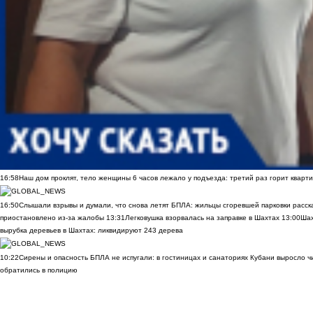
16:58
Наш дом проклят, тело женщины 6 часов лежало у подъезда: третий раз горит кварти
16:50
Слышали взрывы и думали, что снова летят БПЛА: жильцы сгоревшей парковки расск
приостановлено из-за жалобы
13:31
Легковушка взорвалась на заправке в Шахтах
13:00
Шах
вырубка деревьев в Шахтах: ликвидируют 243 дерева
10:22
Сирены и опасность БПЛА не испугали: в гостиницах и санаториях Кубани выросло 
обратились в полицию