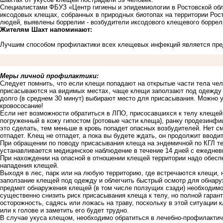
Специалистами ФБУЗ «Центр гигиены и эпидемиологии в Ростовской обл
иксодовых клещах, собранных в природных биотопах на территории Рост
людей, выявлены боррелии - возбудители иксодового клещевого боррел
Жителям Шахт напоминают:
Лучшим способом профилактики всех клещевых инфекций является пре
Меры личной профилактики:
Следует помнить, что если клещи попадают на открытые части тела чело
присасываются на видимых местах, чаще клещи заползают под одежду 
долго (в среднем 30 минут) выбирают место для присасывания. Можно у
кровососание!
Если нет возможности обратиться в ЛПО, присосавшихся к телу клещей
погруженный в кожу гипостом (ротовые части клеща), ранку продезинфиц
это сделать, тем меньше в кровь попадет опасных возбудителей. Нет см
отпадет. Клещ не отпадет, а пока вы будете ждать, он продолжит вводи
При обращении по поводу присасывания клеща на эндемичной по КГЛ т
устанавливается медицинское наблюдение в течение 14 дней с ежеднев
При нахождении на опасной в отношении клещей территории надо обесп
нападения клещей.
Выходя в лес, парк или на любую территорию, где встречаются клещи, 
заползание клещей под одежду и облегчить быстрый осмотр для обнар
предмет обнаружения клещей (в том числе ползущих сзади) необходимо
существенно снизить риск присасывания клеща к телу, но полной гаран
осторожность, садясь или ложась на траву, поскольку в этой ситуации
или к голове и заметить его будет трудно.
В случае укуса клещом, необходимо обратиться в лечебно-профилактич