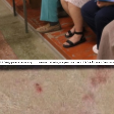
14:50
Удерживал женщину: готовившего бомбу дезертира из зоны СВО поймали в больниц