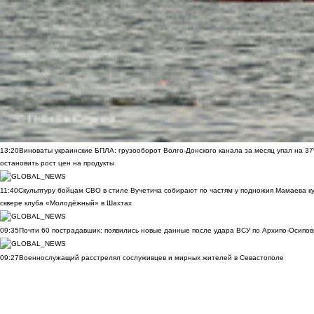
13:20
Виноваты украинские БПЛА: грузооборот Волго-Донского канала за месяц упал на 3
остановить рост цен на продукты
11:40
Скульптуру бойцам СВО в стиле Вучетича собирают по частям у подножия Мамаева к
сквере клуба «Молодёжный» в Шахтах
09:35
Почти 60 пострадавших: появились новые данные после удара ВСУ по Архипо-Осипов
09:27
Военнослужащий расстрелял сослуживцев и мирных жителей в Севастополе