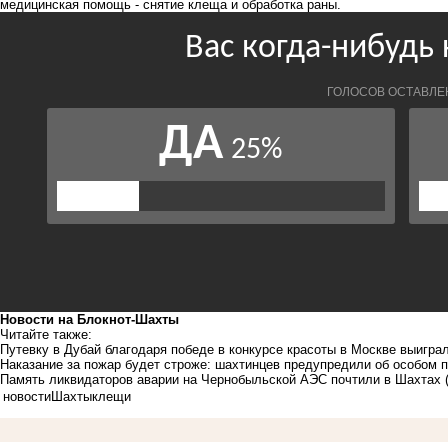
медицинская помощь - снятие клеща и обработка раны.
Новости на Блoкнoт-Шахты
Читайте также:
Путевку в Дубай благодаря победе в конкурсе красоты в Москве выигра
Наказание за пожар будет строже: шахтинцев предупредили об особом
Память ликвидаторов аварии на Чернобыльской АЭС почтили в Шахтах
новости
Шахты
клещи