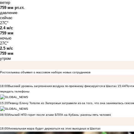
ветер
759 мм рт.ст.
давление
сейчас
27C°
2.4 м/с
759 мм
ночью
27C°
2.5 м/с
759 мм
утром
Ростсельмаш объявил о массовом наборе новых сотрудников
18:00
Высокий уровень загрязнения воздуха по-прежнему фиксируется в Шахтах
15:44
Почти
передать телефоны
15:20
Певицу Елену Тополю из Запорожья затравили из-за того, что она занималась сексом
08:50
Ильский НПЗ горит после атаки БПЛА на Кубань: ранены пять человек
18:00
Аномальная жара будет держаться на этих выходных в Шахтах