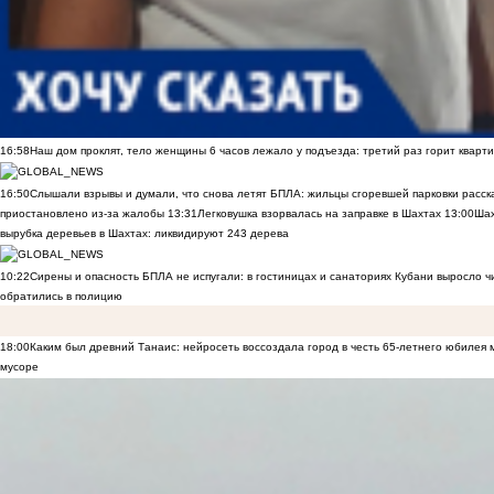
16:58
Наш дом проклят, тело женщины 6 часов лежало у подъезда: третий раз горит кварти
16:50
Слышали взрывы и думали, что снова летят БПЛА: жильцы сгоревшей парковки расск
приостановлено из-за жалобы
13:31
Легковушка взорвалась на заправке в Шахтах
13:00
Шах
вырубка деревьев в Шахтах: ликвидируют 243 дерева
10:22
Сирены и опасность БПЛА не испугали: в гостиницах и санаториях Кубани выросло 
обратились в полицию
18:00
Каким был древний Танаис: нейросеть воссоздала город в честь 65-летнего юбилея 
мусоре