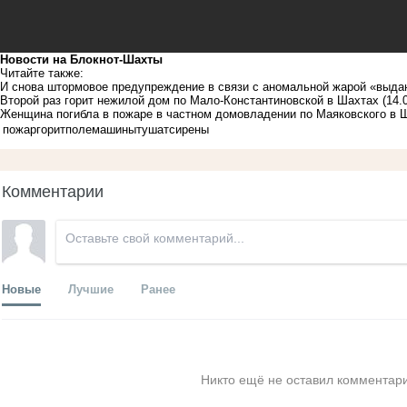
Новости на Блoкнoт-Шахты
Читайте также:
И снова штормовое предупреждение в связи с аномальной жарой «выда
Второй раз горит нежилой дом по Мало-Константиновской в Шахтах
(14.
Женщина погибла в пожаре в частном домовладении по Маяковского в 
пожар
горит
поле
машины
тушат
сирены
Комментарии
Новые
Лучшие
Ранее
Никто ещё не оставил комментари