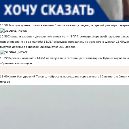
16:58
Наш дом проклят, тело женщины 6 часов лежало у подъезда: третий раз горит кварти
16:50
Слышали взрывы и думали, что снова летят БПЛА: жильцы сгоревшей парковки расск
приостановлено из-за жалобы
13:31
Легковушка взорвалась на заправке в Шахтах
13:00
Шах
вырубка деревьев в Шахтах: ликвидируют 243 дерева
10:22
Сирены и опасность БПЛА не испугали: в гостиницах и санаториях Кубани выросло 
обратились в полицию
18:00
Каким был древний Танаис: нейросеть воссоздала город в честь 65-летнего юбилея 
мусоре