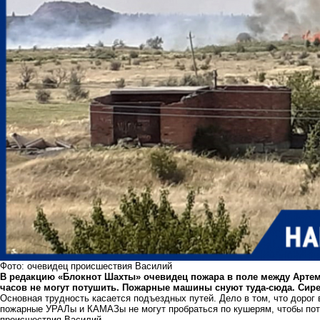
Фото: очевидец происшествия Василий
В редакцию «Блокнот Шахты» очевидец пожара в поле между Артем
часов не могут потушить. Пожарные машины снуют туда-сюда. Сире
Основная трудность касается подъездных путей. Дело в том, что дорог 
пожарные УРАЛы и КАМАЗы не могут пробраться по кушерям, чтобы пот
происшествия Василий.