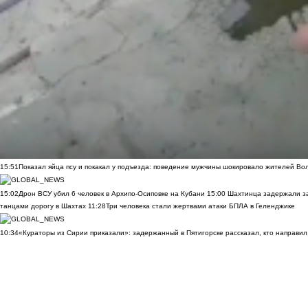
15:51
Показал яйца псу и покакал у подъезда: поведение мужчины шокировало жителей Во
15:02
Дрон ВСУ убил 6 человек в Архипо-Осиповке на Кубани
15:00
Шахтинца задержали за
танцами дорогу в Шахтах
11:28
Три человека стали жертвами атаки БПЛА в Геленджике
10:34
«Кураторы из Сирии приказали»: задержанный в Пятигорске рассказал, кто направил 