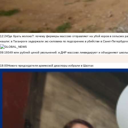
12:24
Где брать молоко?: почему фермеры массово отправляют на убой коров в сельских р
нашли: в Таганроге задержали экс-силовика по подозрению в убийстве в Санкт-Петербурге
09:19
349 млн рублей ценой увольнений: в ДНР массово ликвидируют и объединяют школы
18:00
Нового председателя армянской диаспоры избрали в Шахтах