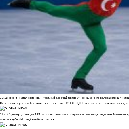
13:11
Проект "Пятая колонна": «бедный азербайджанец» Плющенко пожаловался на «непри
Северного переезда беспокоят жителей Шахт
12:04
В ЛДПР призвали остановить рост цен
11:40
Скульптуру бойцам СВО в стиле Вучетича собирают по частям у подножия Мамаева к
сквере клуба «Молодёжный» в Шахтах