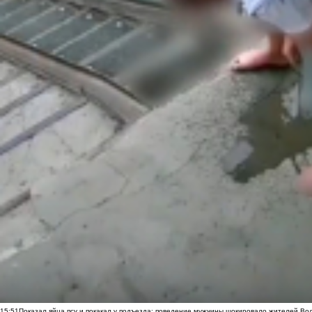
15:51
Показал яйца псу и покакал у подъезда: поведение мужчины шокировало жителей Во