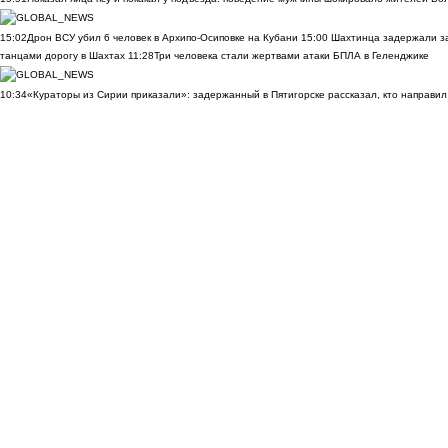
15:02
Дрон ВСУ убил 6 человек в Архипо-Осиповке на Кубани
15:00
Шахтинца задержали за
танцами дорогу в Шахтах
11:28
Три человека стали жертвами атаки БПЛА в Геленджике
10:34
«Кураторы из Сирии приказали»: задержанный в Пятигорске рассказал, кто направил 