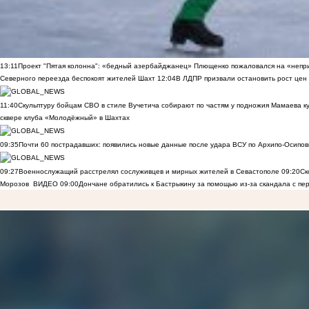
13:11
Проект "Пятая колонна": «бедный азербайджанец» Плющенко пожаловался на «непри
Северного переезда беспокоят жителей Шахт
12:04
В ЛДПР призвали остановить рост цен
11:40
Скульптуру бойцам СВО в стиле Вучетича собирают по частям у подножия Мамаева к
сквере клуба «Молодёжный» в Шахтах
09:35
Почти 60 пострадавших: появились новые данные после удара ВСУ по Архипо-Осипов
09:27
Военнослужащий расстрелял сослуживцев и мирных жителей в Севастополе
09:20
Ск
Морозов
ВИДЕО
09:00
Дончане обратились к Бастрыкину за помощью из-за скандала с пе