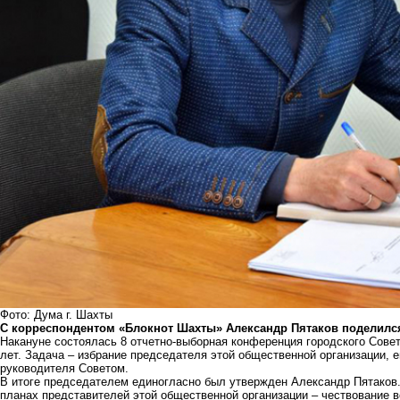
Фото: Дума г. Шахты
С корреспондентом «Блокнот Шахты» Александр Пятаков поделился
Накануне состоялась 8 отчетно-выборная конференция городского Совета
лет. Задача – избрание председателя этой общественной организации, е
руководителя Советом.
В итоге председателем единогласно был утвержден Александр Пятаков
планах представителей этой общественной организации – чествование в