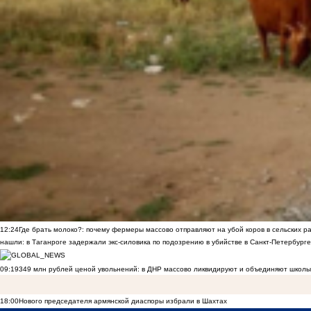
12:24
Где брать молоко?: почему фермеры массово отправляют на убой коров в сельских р
нашли: в Таганроге задержали экс-силовика по подозрению в убийстве в Санкт-Петербурге
09:19
349 млн рублей ценой увольнений: в ДНР массово ликвидируют и объединяют школы
18:00
Нового председателя армянской диаспоры избрали в Шахтах