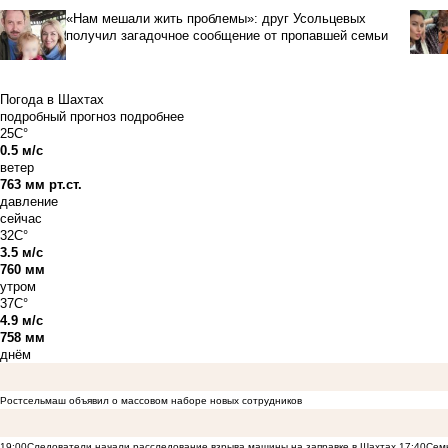
«Нам мешали жить проблемы»: друг Усольцевых
получил загадочное сообщение от пропавшей семьи
Погода в Шахтах
подробный прогноз
подробнее
25C°
0.5 м/с
ветер
763 мм рт.ст.
давление
сейчас
32C°
3.5 м/с
760 мм
утром
37C°
4.9 м/с
758 мм
днём
Ростсельмаш объявил о массовом наборе новых сотрудников
19:00
Следователи начали расследование взрыва машины на заправке в Шахтах
17:40
Семь