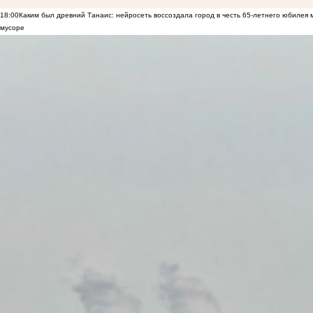
18:00
Каким был древний Танаис: нейросеть воссоздала город в честь 65-летнего юбилея 
мусоре