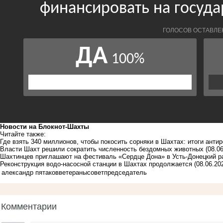
Новости на Блoкнoт-Шахты
Читайте также:
Где взять 340 миллионов, чтобы покосить сорняки в Шахтах: итоги антир
Власти Шахт решили сократить численность бездомных животных
(08.0
Шахтинцев приглашают на фестиваль «Сердце Дона» в Усть-Донецкий р
Реконструкция водо-насосной станции в Шахтах продолжается
(08.06.20
александр пятаков
ветераны
совет
председатель
Комментарии