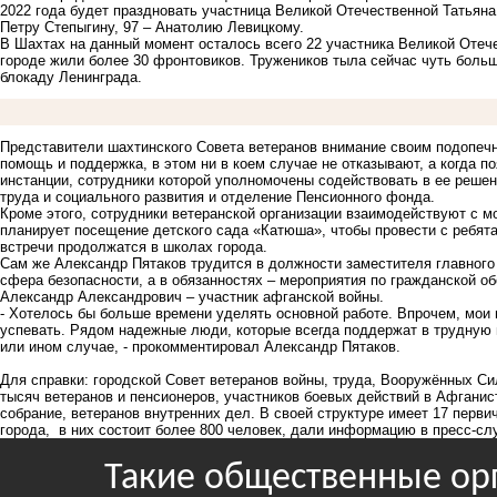
2022 года будет праздновать участница Великой Отечественной Татьян
Петру Степыгину, 97 – Анатолию Левицкому.
В Шахтах на данный момент осталось всего 22 участника Великой Отече
городе жили более 30 фронтовиков. Тружеников тыла сейчас чуть больш
блокаду Ленинграда.
Представители шахтинского Совета ветеранов внимание своим подопечн
помощь и поддержка, в этом ни в коем случае не отказывают, а когда п
инстанции, сотрудники которой уполномочены содействовать в ее реше
труда и социального развития и отделение Пенсионного фонда.
Кроме этого, сотрудники ветеранской организации взаимодействуют с 
планирует посещение детского сада «Катюша», чтобы провести с ребята
встречи продолжатся в школах города.
Сам же Александр Пятаков трудится в должности заместителя главного 
сфера безопасности, а в обязанностях – мероприятия по гражданской о
Александр Александрович – участник афганской войны.
- Хотелось бы больше времени уделять основной работе. Впрочем, мои 
успевать. Рядом надежные люди, которые всегда поддержат в трудную м
или ином случае, - прокомментировал Александр Пятаков.
Для справки: городской Совет ветеранов войны, труда, Вооружённых Си
тысяч ветеранов и пенсионеров, участников боевых действий в Афганис
собрание, ветеранов внутренних дел. В своей структуре имеет 17 перв
города, в них состоит более 800 человек, дали информацию в пресс-с