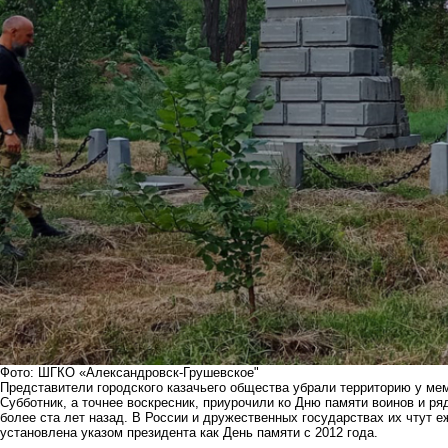
Фото: ШГКО «Александровск-Грушевское"
Представители городского казачьего общества убрали территорию у ме
Субботник, а точнее воскресник, приурочили ко Дню памяти воинов и р
более ста лет назад. В России и дружественных государствах их чтут е
установлена указом президента как День памяти с 2012 года.