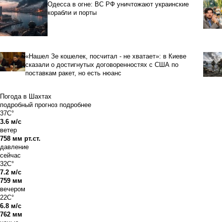
Одесса в огне: ВС РФ уничтожают украинские
корабли и порты
«Нашел Зе кошелек, посчитал - не хватает»: в Киеве
сказали о достигнутых договоренностях с США по
поставкам ракет, но есть нюанс
Погода в Шахтах
подробный прогноз
подробнее
37C°
3.6 м/с
ветер
758 мм рт.ст.
давление
сейчас
32C°
7.2 м/с
759 мм
вечером
22C°
6.8 м/с
762 мм