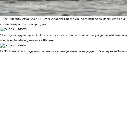
13:20
Виноваты украинские БПЛА: грузооборот Волго-Донского канала за месяц упал на 3
остановить рост цен на продукты
11:40
Скульптуру бойцам СВО в стиле Вучетича собирают по частям у подножия Мамаева к
сквере клуба «Молодёжный» в Шахтах
09:35
Почти 60 пострадавших: появились новые данные после удара ВСУ по Архипо-Осипов