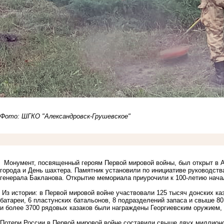
Фото:
ШГКО "Александровск-Грушевское"
Монумент, посвященный героям Первой мировой войны, был открыт в Ал
города и День шахтера. Памятник установили по инициативе руководств
генерала Бакланова. Открытие мемориала приурочили к 100-летию нача
Из истории: в Первой мировой войне участвовали 125 тысяч донских ка
батареи, 6 пластунских батальонов, 8 подразделений запаса и свыше 8
и более 3700 рядовых казаков были награждены Георгиевским оружием,
Потери России в Первой мировой войне составили свыше двух миллионо