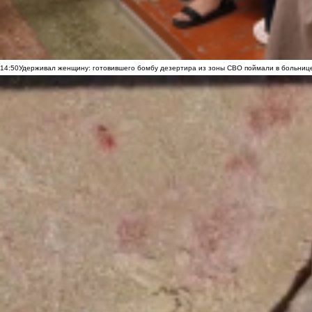
14:50
Удерживал женщину: готовившего бомбу дезертира из зоны СВО поймали в больниц