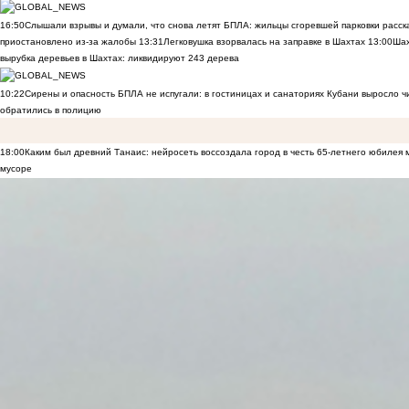
16:50
Слышали взрывы и думали, что снова летят БПЛА: жильцы сгоревшей парковки расск
приостановлено из-за жалобы
13:31
Легковушка взорвалась на заправке в Шахтах
13:00
Шах
вырубка деревьев в Шахтах: ликвидируют 243 дерева
10:22
Сирены и опасность БПЛА не испугали: в гостиницах и санаториях Кубани выросло 
обратились в полицию
18:00
Каким был древний Танаис: нейросеть воссоздала город в честь 65-летнего юбилея 
мусоре