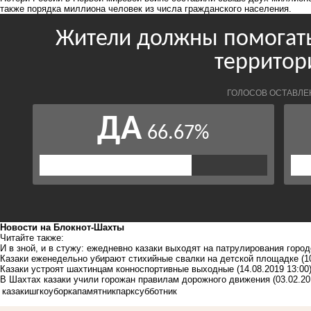
также порядка миллиона человек из числа гражданского населения.
Новости на Блoкнoт-Шахты
Читайте также:
И в зной, и в стужу: ежедневно казаки выходят на патрулирования горо
Казаки еженедельно убирают стихийные свалки на детской площадке
(1
Казаки устроят шахтинцам конноспортивные выходные
(14.08.2019 13:00
В Шахтах казаки учили горожан правилам дорожного движения
(03.02.20
казаки
шгко
уборка
памятник
парк
субботник