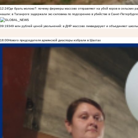
12:24
Где брать молоко?: почему фермеры массово отправляют на убой коров в сельских р
нашли: в Таганроге задержали экс-силовика по подозрению в убийстве в Санкт-Петербурге
09:19
349 млн рублей ценой увольнений: в ДНР массово ликвидируют и объединяют школы
18:00
Нового председателя армянской диаспоры избрали в Шахтах