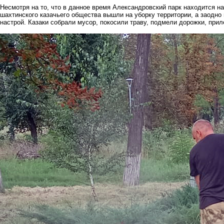
Несмотря на то, что в данное время Александровский парк находится н
шахтинского казачьего общества вышли на уборку территории, а заодно
настрой. Казаки собрали мусор, покосили траву, подмели дорожки, при