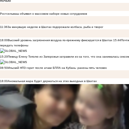
ночью
Ростсельмаш объявил о массовом наборе новых сотрудников
11:36
За минувшую неделю в Шахтах подорожали колбаса, рыба и творог
18:00
Высокий уровень загрязнения воздуха по-прежнему фиксируется в Шахтах
15:44
Почти
передать телефоны
15:20
Певицу Елену Тополю из Запорожья затравили из-за того, что она занималась сексом
08:50
Ильский НПЗ горит после атаки БПЛА на Кубань: ранены пять человек
18:00
Аномальная жара будет держаться на этих выходных в Шахтах