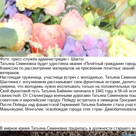
Фото: пресс-служба администрации г. Шахты
Татьяна Семеновна будет удостоена звания «Почётный гражданин город
Комиссии по рассмотрению материалов на присвоение почетных званий 
ветеранов.
Настоящая труженица, участница встреч с молодежью, Татьяна Семенов
Шахтинка с энтузиазмом рассказывает свои фронтовые истории, делится
уверена, что молодежь нужно воспитывать только на положительных при
Свой фронтовой путь Татьяна Бабинян начинала в 1941 году в 56-ой о
связисткой. От Сталинграда военными дорогами Татьяна Семеновна по
советские и европейские города. Победу встретила в немецком Гросрам
После Победы над фашистской Германией Татьяна Бабинян стала участн
Маньчжурии, Монголии, освобождая города этих стран. Демобилизовалас
В мирное время Татьяна Семеновна трудилась в должности старшего эк