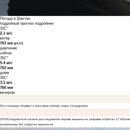
Погода в Шахтах
подробный прогноз
подробнее
32C°
2.1 м/с
ветер
763 мм рт.ст.
давление
сейчас
35C°
5.4 м/с
762 мм
днём
30C°
3.1 м/с
760 мм
вечером
Ростсельмаш объявил о массовом наборе новых сотрудников
19:00
Следователи начали расследование взрыва машины на заправке в Шахтах
17:40
Семь
поликлиники №1 в Шахтах перенесли