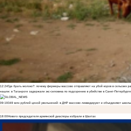
12:24
Где брать молоко?: почему фермеры массово отправляют на убой коров в сельских р
нашли: в Таганроге задержали экс-силовика по подозрению в убийстве в Санкт-Петербурге
09:19
349 млн рублей ценой увольнений: в ДНР массово ликвидируют и объединяют школы
18:00
Нового председателя армянской диаспоры избрали в Шахтах