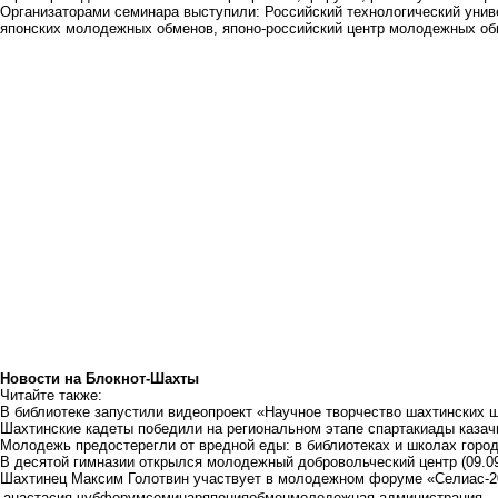
Организаторами семинара выступили: Российский технологический уни
японских молодежных обменов, японо-российский центр молодежных об
Новости на Блoкнoт-Шахты
Читайте также:
В библиотеке запустили видеопроект «Научное творчество шахтинских 
Шахтинские кадеты победили на региональном этапе спартакиады каза
Молодежь предостерегли от вредной еды: в библиотеках и школах горо
В десятой гимназии открылся молодежный добровольческий центр
(09.0
Шахтинец Максим Голотвин участвует в молодежном форуме «Селиас-2
анастасия чуб
форум
семинар
япония
обмен
молодежная администрация