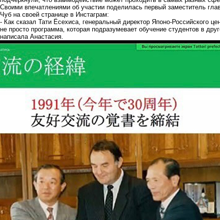
Своими впечатлениями об участии поделилась первый заместитель гл
Чуб на своей странице в Инстаграм:
- Как сказал Тати Ёсехиса, генеральный директор Японо-Российского 
не просто программа, которая подразумевает обучение студентов в друго
написала Анастасия.