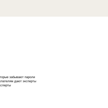
оторые забывают пароли
купателям дают эксперты
ксперты