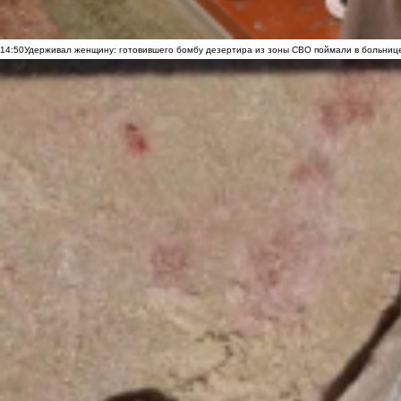
14:50
Удерживал женщину: готовившего бомбу дезертира из зоны СВО поймали в больниц