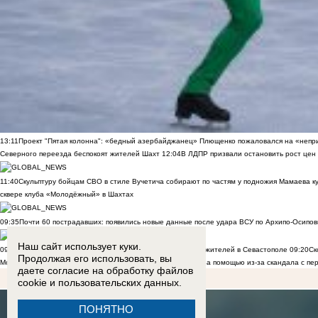
13:11
Проект "Пятая колонна": «бедный азербайджанец» Плющенко пожаловался на «непри
Северного переезда беспокоят жителей Шахт
12:04
В ЛДПР призвали остановить рост цен
11:40
Скульптуру бойцам СВО в стиле Вучетича собирают по частям у подножия Мамаева к
сквере клуба «Молодёжный» в Шахтах
09:35
Почти 60 пострадавших: появились новые данные после удара ВСУ по Архипо-Осипов
Наш сайт использует куки.
09:27
Военнослужащий расстрелял сослуживцев и мирных жителей в Севастополе
09:20
Ск
Продолжая его использовать, вы
Морозов
ВИДЕО
09:00
Дончане обратились к Бастрыкину за помощью из-за скандала с пе
даете согласие на обработку
файлов
cookie
и пользовательских данных.
ПОНЯТНО