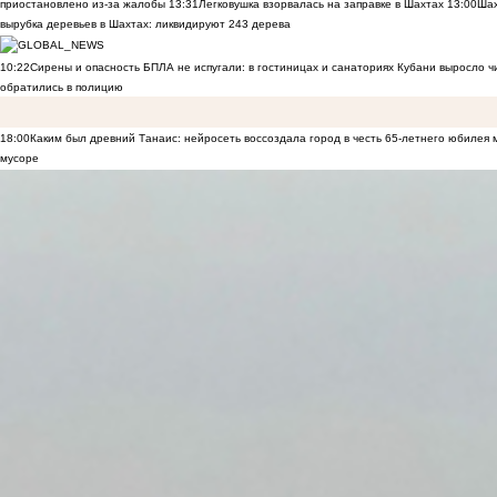
приостановлено из-за жалобы
13:31
Легковушка взорвалась на заправке в Шахтах
13:00
Шах
вырубка деревьев в Шахтах: ликвидируют 243 дерева
10:22
Сирены и опасность БПЛА не испугали: в гостиницах и санаториях Кубани выросло 
обратились в полицию
18:00
Каким был древний Танаис: нейросеть воссоздала город в честь 65-летнего юбилея 
мусоре