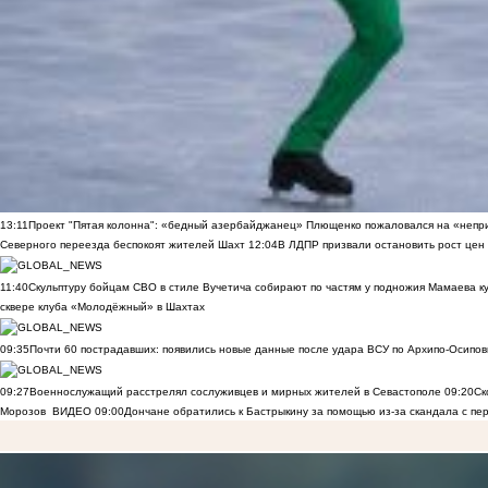
13:11
Проект "Пятая колонна": «бедный азербайджанец» Плющенко пожаловался на «непри
Северного переезда беспокоят жителей Шахт
12:04
В ЛДПР призвали остановить рост цен
11:40
Скульптуру бойцам СВО в стиле Вучетича собирают по частям у подножия Мамаева к
сквере клуба «Молодёжный» в Шахтах
09:35
Почти 60 пострадавших: появились новые данные после удара ВСУ по Архипо-Осипов
09:27
Военнослужащий расстрелял сослуживцев и мирных жителей в Севастополе
09:20
Ск
Морозов
ВИДЕО
09:00
Дончане обратились к Бастрыкину за помощью из-за скандала с пе