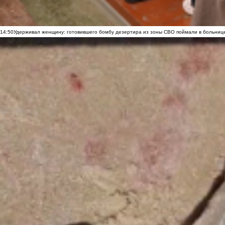
14:50
Удерживал женщину: готовившего бомбу дезертира из зоны СВО поймали в больниц