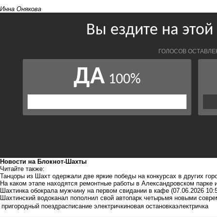
Инна Онякова
Новости на Блoкнoт-Шахты
Читайте также:
Танцоры из Шахт одержали две яркие победы на конкурсах в других гор
На каком этапе находятся ремонтные работы в Александровском парке 
Шахтинка обокрала мужчину на первом свидании в кафе
(07.06.2026 10:
Шахтинский водоканал пополнил свой автопарк четырьмя новыми совр
пригородный поезд
расписание электрички
новая остановка
электричка