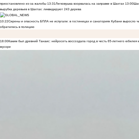
приостановлено из-за жалобы
13:31
Легковушка взорвалась на заправке в Шахтах
13:00
Шах
вырубка деревьев в Шахтах: ликвидируют 243 дерева
10:22
Сирены и опасность БПЛА не испугали: в гостиницах и санаториях Кубани выросло 
обратились в полицию
18:00
Каким был древний Танаис: нейросеть воссоздала город в честь 65-летнего юбилея 
мусоре