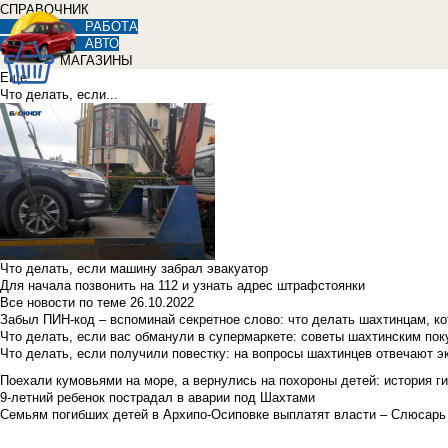
СПРАВОЧНИК
РАБОТА
АВТО
МАГАЗИНЫ
Еще
Что делать, если...
Что делать, если машину забрал эвакуатор
Для начала позвонить на 112 и узнать адрес штрафстоянки
Все новости по теме
26.10.2022
Забыл ПИН-код – вспоминай секретное слово: что делать шахтинцам, к
Что делать, если вас обманули в супермаркете: советы шахтинским по
Что делать, если получили повестку: на вопросы шахтинцев отвечают э
Поехали кумовьями на море, а вернулись на похороны детей: история ги
9-летний ребенок пострадал в аварии под Шахтами
Семьям погибших детей в Архипо-Осиповке выплатят власти – Слюсарь