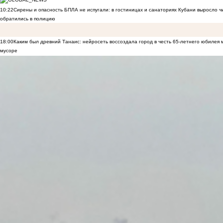
10:22
Сирены и опасность БПЛА не испугали: в гостиницах и санаториях Кубани выросло 
обратились в полицию
18:00
Каким был древний Танаис: нейросеть воссоздала город в честь 65-летнего юбилея 
мусоре