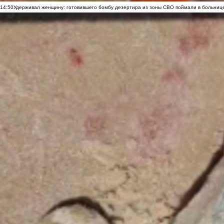
14:50
Удерживал женщину: готовившего бомбу дезертира из зоны СВО поймали в больниц