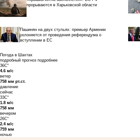
прорываются в Харьковской области
Пашинян на двух стульях: премьер Армении
уклоняется от проведения референдума о
вступлении в ЕС
Погода в Шахтах
подробный прогноз
подробнее
36C°
4.6 м/с
ветер
758 мм рт.ст.
давление
сейчас
33C°
1.8 м/с
758 мм
вечером
26C°
2.4 м/с
759 мм
ночью