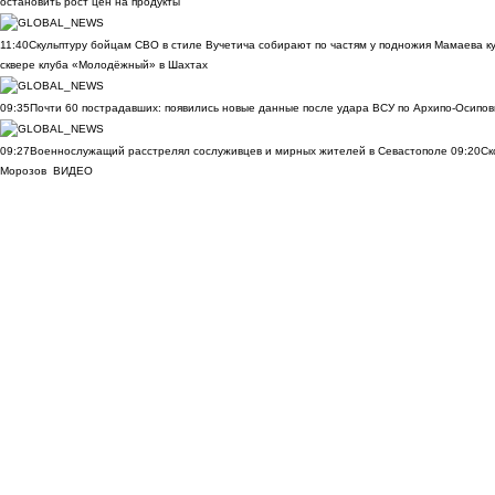
остановить рост цен на продукты
11:40
Скульптуру бойцам СВО в стиле Вучетича собирают по частям у подножия Мамаева к
сквере клуба «Молодёжный» в Шахтах
09:35
Почти 60 пострадавших: появились новые данные после удара ВСУ по Архипо-Осипов
09:27
Военнослужащий расстрелял сослуживцев и мирных жителей в Севастополе
09:20
Ск
Морозов
ВИДЕО