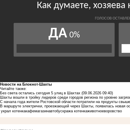
Новости на Блoкнoт-Шахты
Читайте также:
Без света остались сегодня 5 улиц в Шахтах
(09.06.2026 09:40)
Шахты вошли в тройку лидеров среди городов региона по уровню загря
С начала года жители Ростовской области потратили на продукты свыш
В маршруте электрички, проезжающей через Шахты, появилась новая о
украл котенка
кафе
магазин
автобус
кража котенка
животное
воровство