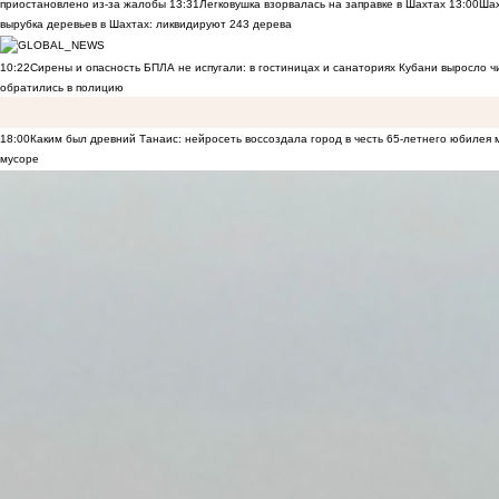
приостановлено из-за жалобы
13:31
Легковушка взорвалась на заправке в Шахтах
13:00
Шах
вырубка деревьев в Шахтах: ликвидируют 243 дерева
10:22
Сирены и опасность БПЛА не испугали: в гостиницах и санаториях Кубани выросло 
обратились в полицию
18:00
Каким был древний Танаис: нейросеть воссоздала город в честь 65-летнего юбилея 
мусоре