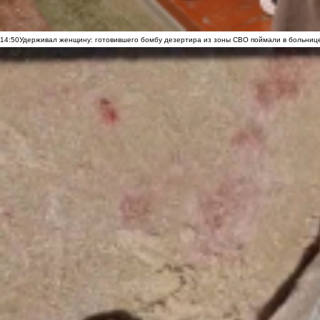
14:50
Удерживал женщину: готовившего бомбу дезертира из зоны СВО поймали в больниц