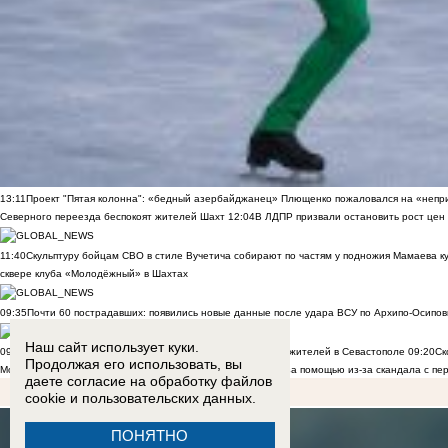
13:11
Проект "Пятая колонна": «бедный азербайджанец» Плющенко пожаловался на «непри
Северного переезда беспокоят жителей Шахт
12:04
В ЛДПР призвали остановить рост цен
11:40
Скульптуру бойцам СВО в стиле Вучетича собирают по частям у подножия Мамаева к
сквере клуба «Молодёжный» в Шахтах
09:35
Почти 60 пострадавших: появились новые данные после удара ВСУ по Архипо-Осипов
Наш сайт использует куки.
09:27
Военнослужащий расстрелял сослуживцев и мирных жителей в Севастополе
09:20
Ск
Продолжая его использовать, вы
Морозов
ВИДЕО
09:00
Дончане обратились к Бастрыкину за помощью из-за скандала с пе
даете согласие на обработку
файлов
cookie
и пользовательских данных.
ПОНЯТНО