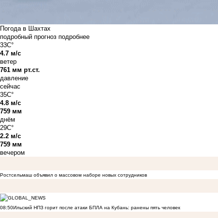
Погода в Шахтах
подробный прогноз
подробнее
33C°
4.7 м/с
ветер
761 мм рт.ст.
давление
сейчас
35C°
4.8 м/с
759 мм
днём
29C°
2.2 м/с
759 мм
вечером
Ростсельмаш объявил о массовом наборе новых сотрудников
08:50
Ильский НПЗ горит после атаки БПЛА на Кубань: ранены пять человек