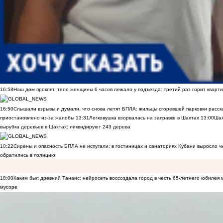
16:58
Наш дом проклят, тело женщины 6 часов лежало у подъезда: третий раз горит кварти
16:50
Слышали взрывы и думали, что снова летят БПЛА: жильцы сгоревшей парковки расск
приостановлено из-за жалобы
13:31
Легковушка взорвалась на заправке в Шахтах
13:00
Шах
вырубка деревьев в Шахтах: ликвидируют 243 дерева
10:22
Сирены и опасность БПЛА не испугали: в гостиницах и санаториях Кубани выросло 
обратились в полицию
18:00
Каким был древний Танаис: нейросеть воссоздала город в честь 65-летнего юбилея 
мусоре