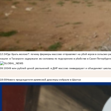
12:24
Где брать молоко?: почему фермеры массово отправляют на убой коров в сельских р
нашли: в Таганроге задержали экс-силовика по подозрению в убийстве в Санкт-Петербурге
09:19
349 млн рублей ценой увольнений: в ДНР массово ликвидируют и объединяют школы
18:00
Нового председателя армянской диаспоры избрали в Шахтах