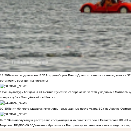
13:20
Виноваты украинские БПЛА: грузооборот Волго-Донского канала за месяц упал на 3
остановить рост цен на продукты
11:40
Скульптуру бойцам СВО в стиле Вучетича собирают по частям у подножия Мамаева к
сквере клуба «Молодёжный» в Шахтах
09:35
Почти 60 пострадавших: появились новые данные после удара ВСУ по Архипо-Осипов
09:27
Военнослужащий расстрелял сослуживцев и мирных жителей в Севастополе
09:20
Ск
Морозов
ВИДЕО
09:00
Дончане обратились к Бастрыкину за помощью из-за скандала с пе