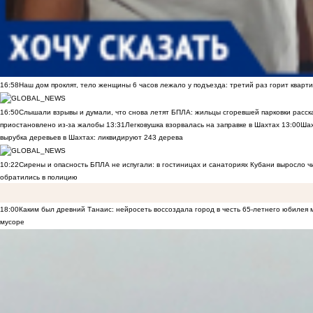
16:58
Наш дом проклят, тело женщины 6 часов лежало у подъезда: третий раз горит кварти
16:50
Слышали взрывы и думали, что снова летят БПЛА: жильцы сгоревшей парковки расск
приостановлено из-за жалобы
13:31
Легковушка взорвалась на заправке в Шахтах
13:00
Шах
вырубка деревьев в Шахтах: ликвидируют 243 дерева
10:22
Сирены и опасность БПЛА не испугали: в гостиницах и санаториях Кубани выросло 
обратились в полицию
18:00
Каким был древний Танаис: нейросеть воссоздала город в честь 65-летнего юбилея 
мусоре