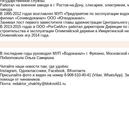
государственной службы.
Работал на военном заводе в г. Ростов-на-Дону, слесарем, электриком
завода
В 1995-2012 годах возглавлял МУП «Предприятие по эксплуатации водон
филиал «Сочиводоканал» ООО «Югводоканал».
Занимал пост первого заместителя главы администрации Центрального р
В 2013-2015 годах в ООО «РогСибАл» работал директором Дирекции по
строительства и эксплуатации Олимпийской деревни в Имеретинской низ
Олимпийских игр 2014 года.
В последние годы руководил МУП «Водоканал» г. Фрязино, Московской 
Подготовила Ольга Самарина
Читайте наши новости там, где удобно:
Instagram
,
Одноклассники
,
Facebook
,
ВКонтакте
.
Присылайте фото и видео на номер 8-908-510-40-41 (Viber, WhatsApp). 
помощи от чиновников.
Почта:
redaktor_shakhty@bloknot61.ru