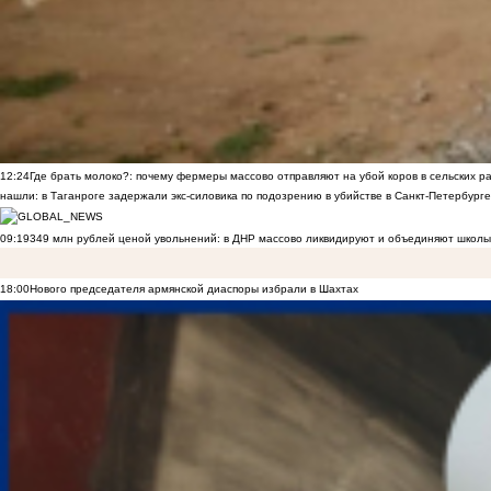
12:24
Где брать молоко?: почему фермеры массово отправляют на убой коров в сельских р
нашли: в Таганроге задержали экс-силовика по подозрению в убийстве в Санкт-Петербурге
09:19
349 млн рублей ценой увольнений: в ДНР массово ликвидируют и объединяют школы
18:00
Нового председателя армянской диаспоры избрали в Шахтах