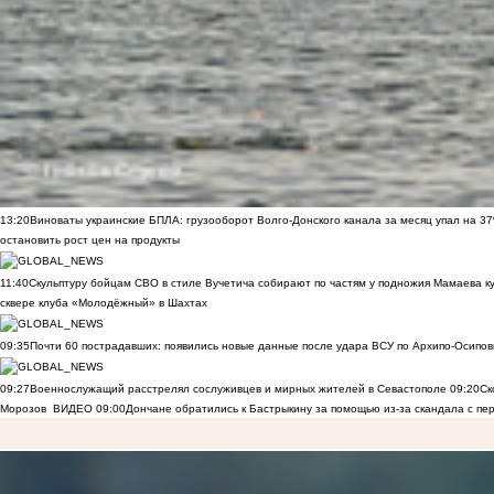
13:20
Виноваты украинские БПЛА: грузооборот Волго-Донского канала за месяц упал на 3
остановить рост цен на продукты
11:40
Скульптуру бойцам СВО в стиле Вучетича собирают по частям у подножия Мамаева к
сквере клуба «Молодёжный» в Шахтах
09:35
Почти 60 пострадавших: появились новые данные после удара ВСУ по Архипо-Осипов
09:27
Военнослужащий расстрелял сослуживцев и мирных жителей в Севастополе
09:20
Ск
Морозов
ВИДЕО
09:00
Дончане обратились к Бастрыкину за помощью из-за скандала с пе