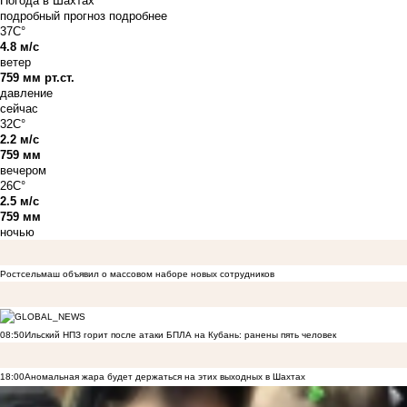
Погода в Шахтах
подробный прогноз
подробнее
37C°
4.8 м/с
ветер
759 мм рт.ст.
давление
сейчас
32C°
2.2 м/с
759 мм
вечером
26C°
2.5 м/с
759 мм
ночью
Ростсельмаш объявил о массовом наборе новых сотрудников
08:50
Ильский НПЗ горит после атаки БПЛА на Кубань: ранены пять человек
18:00
Аномальная жара будет держаться на этих выходных в Шахтах