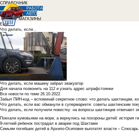
СПРАВОЧНИК
РАБОТА
АВТО
МАГАЗИНЫ
Еще
Что делать, если...
Что делать, если машину забрал эвакуатор
Для начала позвонить на 112 и узнать адрес штрафстоянки
Все новости по теме
26.10.2022
Забыл ПИН-код – вспоминай секретное слово: что делать шахтинцам, к
Что делать, если вас обманули в супермаркете: советы шахтинским по
Что делать, если получили повестку: на вопросы шахтинцев отвечают э
Поехали кумовьями на море, а вернулись на похороны детей: история ги
9-летний ребенок пострадал в аварии под Шахтами
Семьям погибших детей в Архипо-Осиповке выплатят власти – Слюсарь