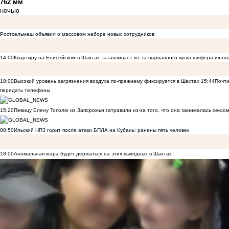
762 мм
ночью
Ростсельмаш объявил о массовом наборе новых сотрудников
14:00
Квартиру на Енисейском в Шахтах затапливает из-за вырванного куска шифера июль
18:00
Высокий уровень загрязнения воздуха по-прежнему фиксируется в Шахтах
15:44
Почти
передать телефоны
15:20
Певицу Елену Тополю из Запорожья затравили из-за того, что она занималась сексом
08:50
Ильский НПЗ горит после атаки БПЛА на Кубань: ранены пять человек
18:00
Аномальная жара будет держаться на этих выходных в Шахтах