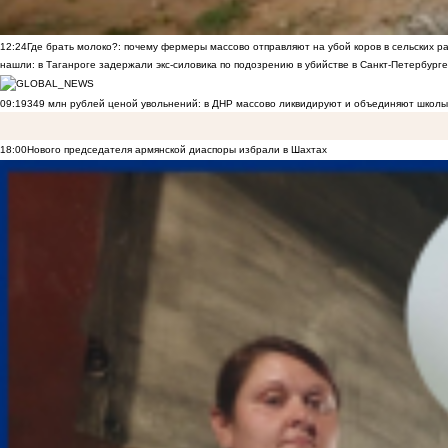
12:24
Где брать молоко?: почему фермеры массово отправляют на убой коров в сельских р
нашли: в Таганроге задержали экс-силовика по подозрению в убийстве в Санкт-Петербурге
09:19
349 млн рублей ценой увольнений: в ДНР массово ликвидируют и объединяют школы
18:00
Нового председателя армянской диаспоры избрали в Шахтах