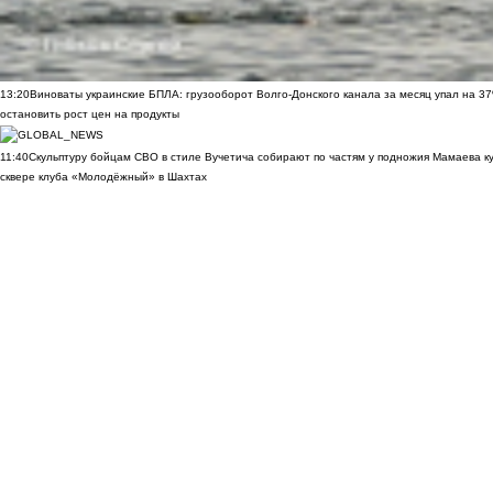
13:20
Виноваты украинские БПЛА: грузооборот Волго-Донского канала за месяц упал на 3
остановить рост цен на продукты
11:40
Скульптуру бойцам СВО в стиле Вучетича собирают по частям у подножия Мамаева к
сквере клуба «Молодёжный» в Шахтах