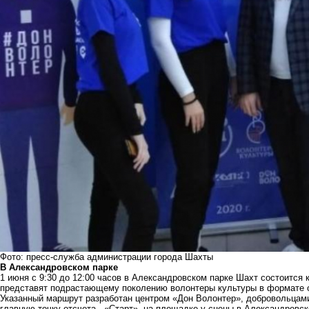
Фото: пресс-служба администрации города Шахты
В Александровском парке
1 июня с 9:30 до 12:00 часов в Александровском парке Шахт состоится 
представят подрастающему поколению волонтеры культуры в формате об
Указанный маршрут разработан центром «Дон Волонтер», добровольцами
главную точку отсчета - «Старт», на площадке у сцены в Александровск