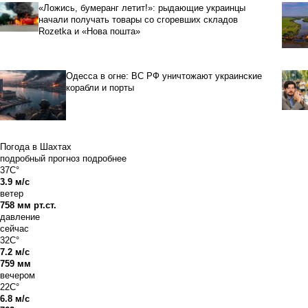
«Ложись, бумеранг летит!»: рыдающие украинцы
начали получать товары со сгоревших складов
Rozetka и «Нова пошта»
Одесса в огне: ВС РФ уничтожают украинские
корабли и порты
Погода в Шахтах
подробный прогноз
подробнее
37C°
3.9 м/с
ветер
758 мм рт.ст.
давление
сейчас
32C°
7.2 м/с
759 мм
вечером
22C°
6.8 м/с