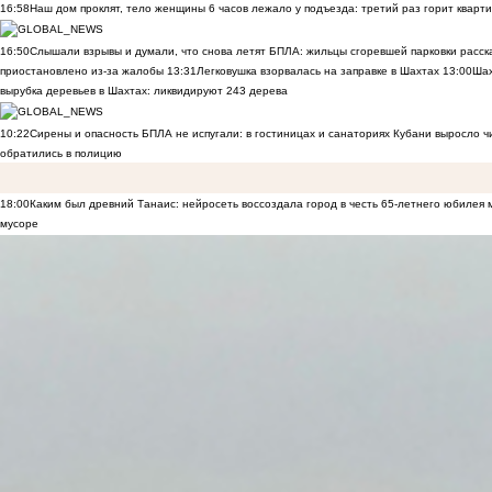
16:58
Наш дом проклят, тело женщины 6 часов лежало у подъезда: третий раз горит кварти
16:50
Слышали взрывы и думали, что снова летят БПЛА: жильцы сгоревшей парковки расск
приостановлено из-за жалобы
13:31
Легковушка взорвалась на заправке в Шахтах
13:00
Шах
вырубка деревьев в Шахтах: ликвидируют 243 дерева
10:22
Сирены и опасность БПЛА не испугали: в гостиницах и санаториях Кубани выросло 
обратились в полицию
18:00
Каким был древний Танаис: нейросеть воссоздала город в честь 65-летнего юбилея 
мусоре