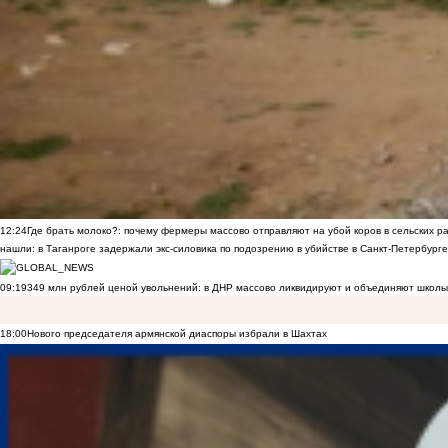
12:24
Где брать молоко?: почему фермеры массово отправляют на убой коров в сельских р
нашли: в Таганроге задержали экс-силовика по подозрению в убийстве в Санкт-Петербурге
09:19
349 млн рублей ценой увольнений: в ДНР массово ликвидируют и объединяют школы
18:00
Нового председателя армянской диаспоры избрали в Шахтах