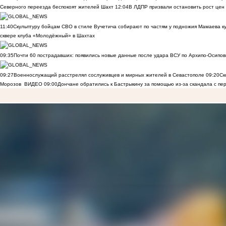
Северного переезда беспокоят жителей Шахт
12:04
В ЛДПР призвали остановить рост цен
11:40
Скульптуру бойцам СВО в стиле Вучетича собирают по частям у подножия Мамаева к
сквере клуба «Молодёжный» в Шахтах
09:35
Почти 60 пострадавших: появились новые данные после удара ВСУ по Архипо-Осипов
09:27
Военнослужащий расстрелял сослуживцев и мирных жителей в Севастополе
09:20
Ск
Морозов
ВИДЕО
09:00
Дончане обратились к Бастрыкину за помощью из-за скандала с пе