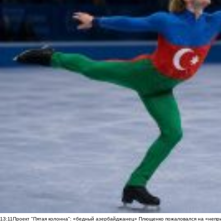
13:11
Проект "Пятая колонна": «бедный азербайджанец» Плющенко пожаловался на «непри