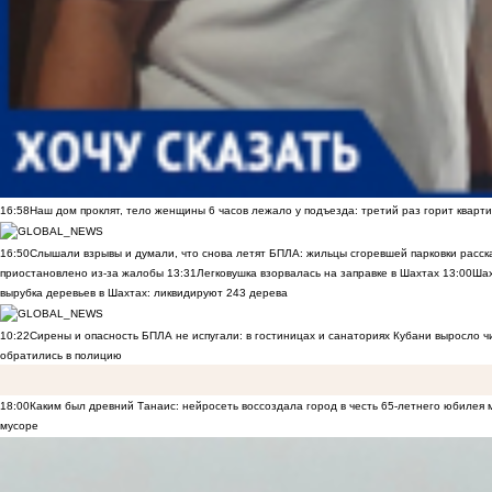
16:58
Наш дом проклят, тело женщины 6 часов лежало у подъезда: третий раз горит кварти
16:50
Слышали взрывы и думали, что снова летят БПЛА: жильцы сгоревшей парковки расск
приостановлено из-за жалобы
13:31
Легковушка взорвалась на заправке в Шахтах
13:00
Шах
вырубка деревьев в Шахтах: ликвидируют 243 дерева
10:22
Сирены и опасность БПЛА не испугали: в гостиницах и санаториях Кубани выросло 
обратились в полицию
18:00
Каким был древний Танаис: нейросеть воссоздала город в честь 65-летнего юбилея 
мусоре