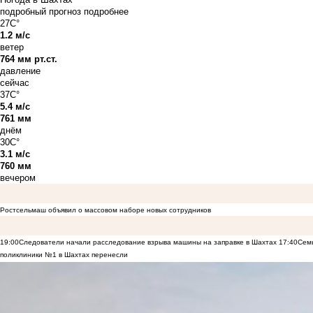
подробный прогноз
подробнее
27C°
1.2 м/с
ветер
764 мм рт.ст.
давление
сейчас
37C°
5.4 м/с
761 мм
днём
30C°
3.1 м/с
760 мм
вечером
Ростсельмаш объявил о массовом наборе новых сотрудников
19:00
Следователи начали расследование взрыва машины на заправке в Шахтах
17:40
Семь
поликлиники №1 в Шахтах перенесли