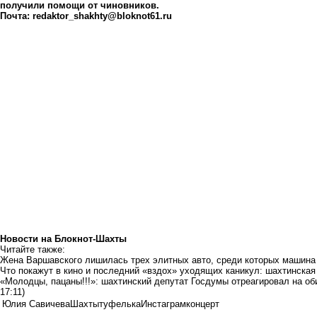
получили помощи от чиновников.
Почта:
redaktor_shakhty@bloknot61.ru
Новости на Блoкнoт-Шахты
Читайте также:
Жена Варшавского лишилась трех элитных авто, среди которых машин
Что покажут в кино и последний «вздох» уходящих каникул: шахтинска
«Молодцы, пацаны!!!»: шахтинский депутат Госдумы отреагировал на об
17:11)
Юлия Савичева
Шахты
туфелька
Инстаграм
концерт