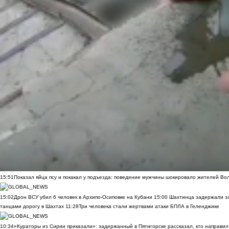
15:51
Показал яйца псу и покакал у подъезда: поведение мужчины шокировало жителей Во
15:02
Дрон ВСУ убил 6 человек в Архипо-Осиповке на Кубани
15:00
Шахтинца задержали за
танцами дорогу в Шахтах
11:28
Три человека стали жертвами атаки БПЛА в Геленджике
10:34
«Кураторы из Сирии приказали»: задержанный в Пятигорске рассказал, кто направил 