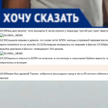
16:58
Наш дом проклят, тело женщины 6 часов лежало у подъезда: третий раз горит кварти
16:50
Слышали взрывы и думали, что снова летят БПЛА: жильцы сгоревшей парковки расск
приостановлено из-за жалобы
13:31
Легковушка взорвалась на заправке в Шахтах
13:00
Шах
вырубка деревьев в Шахтах: ликвидируют 243 дерева
10:22
Сирены и опасность БПЛА не испугали: в гостиницах и санаториях Кубани выросло 
обратились в полицию
18:00
Каким был древний Танаис: нейросеть воссоздала город в честь 65-летнего юбилея 
мусоре