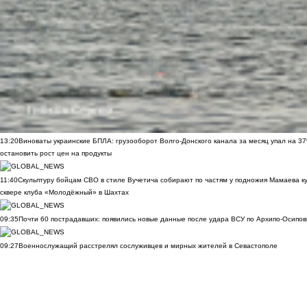
13:20
Виноваты украинские БПЛА: грузооборот Волго-Донского канала за месяц упал на 3
остановить рост цен на продукты
11:40
Скульптуру бойцам СВО в стиле Вучетича собирают по частям у подножия Мамаева к
сквере клуба «Молодёжный» в Шахтах
09:35
Почти 60 пострадавших: появились новые данные после удара ВСУ по Архипо-Осипов
09:27
Военнослужащий расстрелял сослуживцев и мирных жителей в Севастополе