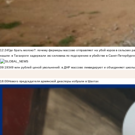
12:24
Где брать молоко?: почему фермеры массово отправляют на убой коров в сельских р
нашли: в Таганроге задержали экс-силовика по подозрению в убийстве в Санкт-Петербурге
09:19
349 млн рублей ценой увольнений: в ДНР массово ликвидируют и объединяют школы
18:00
Нового председателя армянской диаспоры избрали в Шахтах