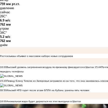
759 мм рт.ст.
давление
сейчас
26C°
6.9 м/с
762 мм
утром
34C°
5.2 м/с
762 мм
днём
Ростсельмаш объявил о массовом наборе новых сотрудников
18:00
Высокий уровень загрязнения воздуха по-прежнему фиксируется в Шахтах
15:44
Почти
передать телефоны
15:20
Певицу Елену Тополю из Запорожья затравили из-за того, что она занималась сексом
08:50
Ильский НПЗ горит после атаки БПЛА на Кубань: ранены пять человек
18:00
Аномальная жара будет держаться на этих выходных в Шахтах