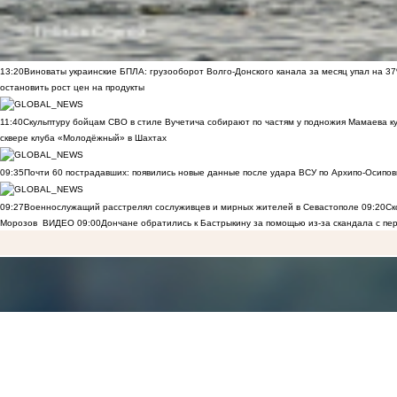
13:20
Виноваты украинские БПЛА: грузооборот Волго-Донского канала за месяц упал на 3
остановить рост цен на продукты
11:40
Скульптуру бойцам СВО в стиле Вучетича собирают по частям у подножия Мамаева к
сквере клуба «Молодёжный» в Шахтах
09:35
Почти 60 пострадавших: появились новые данные после удара ВСУ по Архипо-Осипов
09:27
Военнослужащий расстрелял сослуживцев и мирных жителей в Севастополе
09:20
Ск
Морозов
ВИДЕО
09:00
Дончане обратились к Бастрыкину за помощью из-за скандала с пе