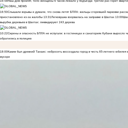
16:58
Наш дом проклят, тело женщины 6 часов лежало у подъезда: третий раз горит кварти
16:50
Слышали взрывы и думали, что снова летят БПЛА: жильцы сгоревшей парковки расск
приостановлено из-за жалобы
13:31
Легковушка взорвалась на заправке в Шахтах
13:00
Шах
вырубка деревьев в Шахтах: ликвидируют 243 дерева
10:22
Сирены и опасность БПЛА не испугали: в гостиницах и санаториях Кубани выросло 
обратились в полицию
18:00
Каким был древний Танаис: нейросеть воссоздала город в честь 65-летнего юбилея 
мусоре