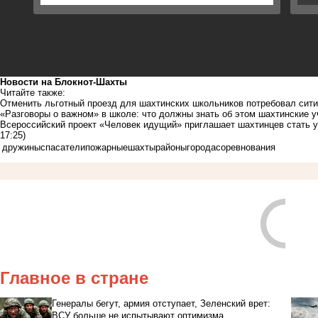
Новости на Блoкнoт-Шахты
Читайте также:
Отменить льготный проезд для шахтинских школьников потребовал сит
«Разговоры о важном» в школе: что должны знать об этом шахтинские у
Всероссийский проект «Человек идущий» приглашает шахтинцев стать 
17:25)
дружины
спасатели
пожарные
шахты
районы
города
соревнования
Главное в стране
Генералы бегут, армия отступает, Зеленский врет:
ВСУ больше не испытывают оптимизма