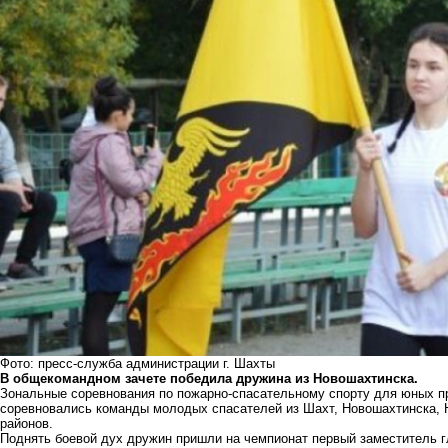
Фото: пресс-служба администрации г. Шахты
В общекомандном зачете победила дружина из Новошахтинска.
Зональные соревнования по пожарно-спасательному спорту для юных п
соревновались команды молодых спасателей из Шахт, Новошахтинска, Н
районов.
Поднять боевой дух дружин пришли на чемпионат первый заместитель 