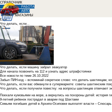
СПРАВОЧНИК
РАБОТА
АВТО
МАГАЗИНЫ
Еще
Что делать, если...
Что делать, если машину забрал эвакуатор
Для начала позвонить на 112 и узнать адрес штрафстоянки
Все новости по теме
26.10.2022
Забыл ПИН-код – вспоминай секретное слово: что делать шахтинцам, к
Что делать, если вас обманули в супермаркете: советы шахтинским по
Что делать, если получили повестку: на вопросы шахтинцев отвечают э
Поехали кумовьями на море, а вернулись на похороны детей: история ги
9-летний ребенок пострадал в аварии под Шахтами
Семьям погибших детей в Архипо-Осиповке выплатят власти – Слюсарь