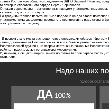
совета Ростовского областного отделения ВДПО Василий Пилипец, пре
го пожарно-спасательного отряда Сергей Черновалов.
Открыли соревнования торжественным парадом участников знаменосцы 
казачьего кадетского корпуса.
По традиции главное испытание было поделено на два этапа: пожарная 
участников команды должны преодолеть препятствия в виде стены и бр
огнетушителя по стадиону.
- В первом этапе места распределились следующим образом: бронза у 
стали дружинники из Новошахтинска. А вот в боевом развертывании пе
Новочеркасской дружины, на втором месте юные пожарные Новошахтинск
района, - рассказывают организаторы мероприятия.
И, наконец, в общекомандном зачете по сумме баллов первое место у к
отличились.