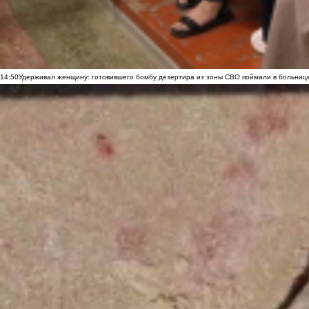
14:50
Удерживал женщину: готовившего бомбу дезертира из зоны СВО поймали в больниц