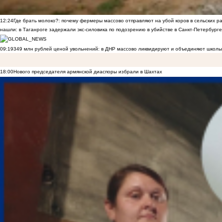
12:24
Где брать молоко?: почему фермеры массово отправляют на убой коров в сельских р
нашли: в Таганроге задержали экс-силовика по подозрению в убийстве в Санкт-Петербурге
09:19
349 млн рублей ценой увольнений: в ДНР массово ликвидируют и объединяют школы
18:00
Нового председателя армянской диаспоры избрали в Шахтах