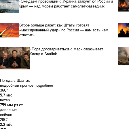
«Ожидаем провокаций»: Украина атакует юг России и
Крым — над морем работает самолет-разведчик
Втрое больше ракет: как Штаты готовят
«массированный удар» по России — нам есть чем
ответить
«Пора договариваться»: Маск отказывает
Киеву в Starlink
Погода в Шахтах
подробный прогноз
подробнее
36C°
5.7 м/с
ветер
759 мм рт.ст.
давление
сейчас
29C°
2.2 м/с