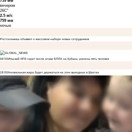
759 мм
вечером
26C°
2.5 м/с
759 мм
ночью
Ростсельмаш объявил о массовом наборе новых сотрудников
08:50
Ильский НПЗ горит после атаки БПЛА на Кубань: ранены пять человек
18:00
Аномальная жара будет держаться на этих выходных в Шахтах