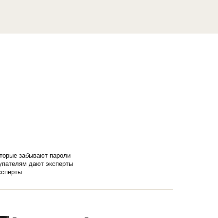
оторые забывают пароли
купателям дают эксперты
ксперты