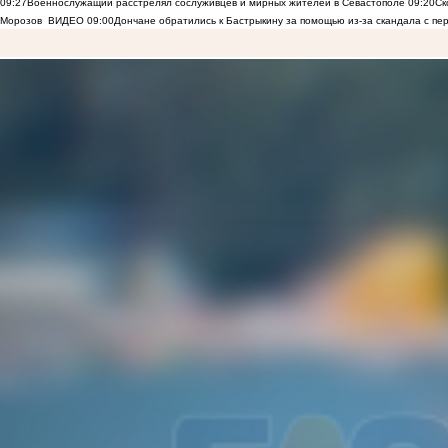
09:27
Военнослужащий расстрелял сослуживцев и мирных жителей в Севастополе
09:20
Ск
Морозов
ВИДЕО
09:00
Дончане обратились к Бастрыкину за помощью из-за скандала с пе