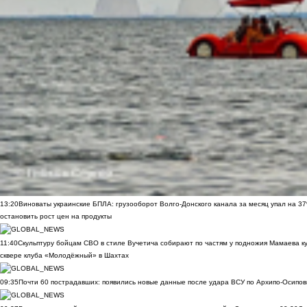
13:20
Виноваты украинские БПЛА: грузооборот Волго-Донского канала за месяц упал на 3
остановить рост цен на продукты
11:40
Скульптуру бойцам СВО в стиле Вучетича собирают по частям у подножия Мамаева к
сквере клуба «Молодёжный» в Шахтах
09:35
Почти 60 пострадавших: появились новые данные после удара ВСУ по Архипо-Осипов