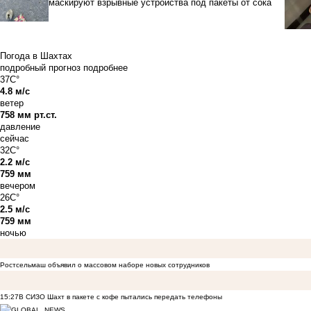
маскируют взрывные устройства под пакеты от сока
Погода в Шахтах
подробный прогноз
подробнее
37C°
4.8 м/с
ветер
758 мм рт.ст.
давление
сейчас
32C°
2.2 м/с
759 мм
вечером
26C°
2.5 м/с
759 мм
ночью
Ростсельмаш объявил о массовом наборе новых сотрудников
15:27
В СИЗО Шахт в пакете с кофе пытались передать телефоны