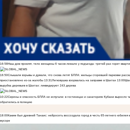
16:58
Наш дом проклят, тело женщины 6 часов лежало у подъезда: третий раз горит кварти
16:50
Слышали взрывы и думали, что снова летят БПЛА: жильцы сгоревшей парковки расск
приостановлено из-за жалобы
13:31
Легковушка взорвалась на заправке в Шахтах
13:00
Шах
вырубка деревьев в Шахтах: ликвидируют 243 дерева
10:22
Сирены и опасность БПЛА не испугали: в гостиницах и санаториях Кубани выросло 
обратились в полицию
18:00
Каким был древний Танаис: нейросеть воссоздала город в честь 65-летнего юбилея 
мусоре