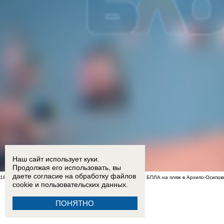
Наш сайт использует куки.
Продолжая его использовать, вы
даете согласие на обработку
файлов
18:15
Двое детей из Ростовской области погибли при атаке БПЛА на пляж в Архипо-Осипов
cookie
и пользовательских данных.
ПОНЯТНО