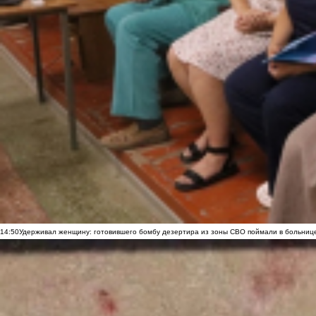
14:50
Удерживал женщину: готовившего бомбу дезертира из зоны СВО поймали в больниц