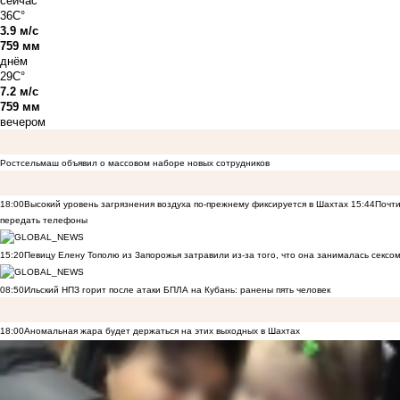
сейчас
36C°
3.9 м/с
759 мм
днём
29C°
7.2 м/с
759 мм
вечером
Ростсельмаш объявил о массовом наборе новых сотрудников
18:00
Высокий уровень загрязнения воздуха по-прежнему фиксируется в Шахтах
15:44
Почти
передать телефоны
15:20
Певицу Елену Тополю из Запорожья затравили из-за того, что она занималась сексом
08:50
Ильский НПЗ горит после атаки БПЛА на Кубань: ранены пять человек
18:00
Аномальная жара будет держаться на этих выходных в Шахтах