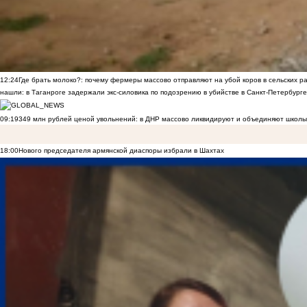
12:24
Где брать молоко?: почему фермеры массово отправляют на убой коров в сельских р
нашли: в Таганроге задержали экс-силовика по подозрению в убийстве в Санкт-Петербурге
09:19
349 млн рублей ценой увольнений: в ДНР массово ликвидируют и объединяют школы
18:00
Нового председателя армянской диаспоры избрали в Шахтах