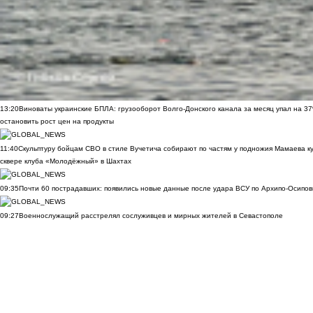
13:20
Виноваты украинские БПЛА: грузооборот Волго-Донского канала за месяц упал на 3
остановить рост цен на продукты
11:40
Скульптуру бойцам СВО в стиле Вучетича собирают по частям у подножия Мамаева к
сквере клуба «Молодёжный» в Шахтах
09:35
Почти 60 пострадавших: появились новые данные после удара ВСУ по Архипо-Осипов
09:27
Военнослужащий расстрелял сослуживцев и мирных жителей в Севастополе