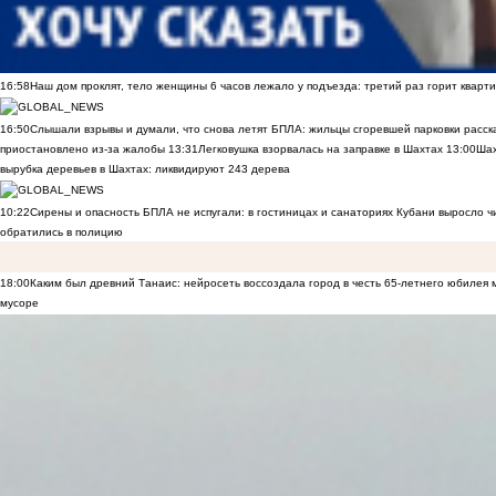
16:58
Наш дом проклят, тело женщины 6 часов лежало у подъезда: третий раз горит кварти
16:50
Слышали взрывы и думали, что снова летят БПЛА: жильцы сгоревшей парковки расск
приостановлено из-за жалобы
13:31
Легковушка взорвалась на заправке в Шахтах
13:00
Шах
вырубка деревьев в Шахтах: ликвидируют 243 дерева
10:22
Сирены и опасность БПЛА не испугали: в гостиницах и санаториях Кубани выросло 
обратились в полицию
18:00
Каким был древний Танаис: нейросеть воссоздала город в честь 65-летнего юбилея 
мусоре